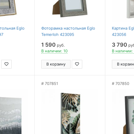
тольная Eglo
Фоторамка настольная Eglo
Картина Egl
97
Temerloh 423095
423056
1 590
3 790
руб.
ру
В наличии: 10
В наличии:
В корзину
В корзин
707851
707850