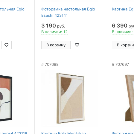
тольная Eglo
Фоторамка настольная Eglo
Картина Eg
Esashi 423141
3 190
6 390
руб.
ру
В наличии: 12
В наличии:
В корзину
В корзин
707698
707697
oberval 423118
Картина Eglo Mentakab
Фоторамка 