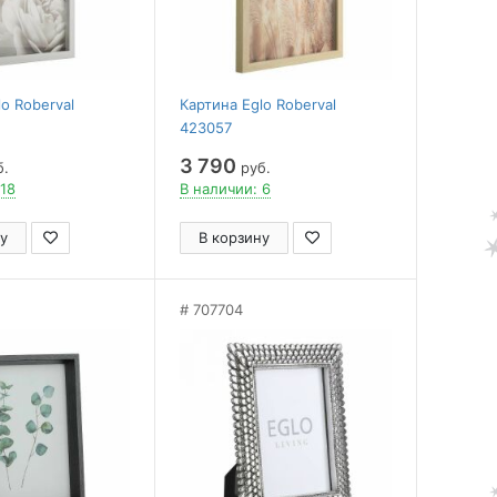
o Roberval
Картина Eglo Roberval
423057
3 790
б.
руб.
 18
В наличии: 6
у
В корзину
707704