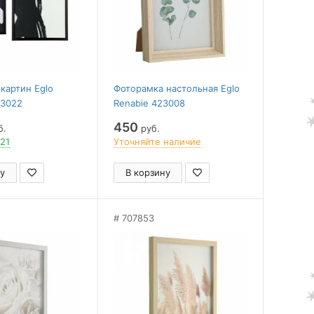
 картин Eglo
Фоторамка настольная Eglo
23022
Renabie 423008
450
б.
руб.
 21
Уточняйте наличие
у
В корзину
707853