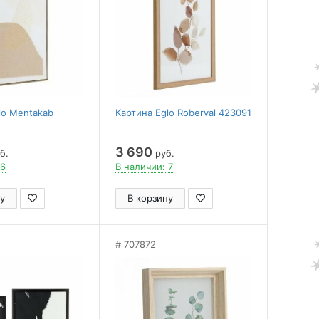
lo Mentakab
Картина Eglo Roberval 423091
3 690
б.
руб.
 6
В наличии: 7
у
В корзину
707872