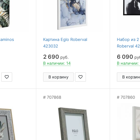
laminos
Картина Eglo Roberval
Набор из 2
423032
Roberval 4
2 690
6 090
руб.
ру
В наличии: 14
В наличии:
В корзину
В корзин
707868
707860