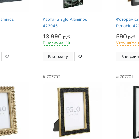
laminos
Картина Eglo Alaminos
Фоторамка 
423046
Renabie 42
13 990
590
руб.
руб.
В наличии: 10
Уточняйте 
В корзину
В корзин
707702
707701