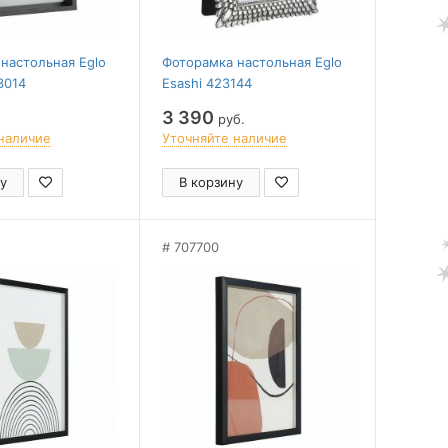
настольная Eglo
Фоторамка настольная Eglo
3014
Esashi 423144
3 390
руб.
наличие
Уточняйте наличие
у
В корзину
707700