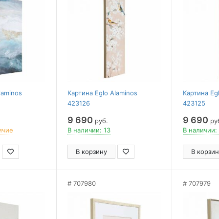
laminos
Картина Eglo Alaminos
Картина Eg
423126
423125
9 690
9 690
руб.
ру
ичие
В наличии: 13
В наличии:
В корзину
В корзин
707980
707979