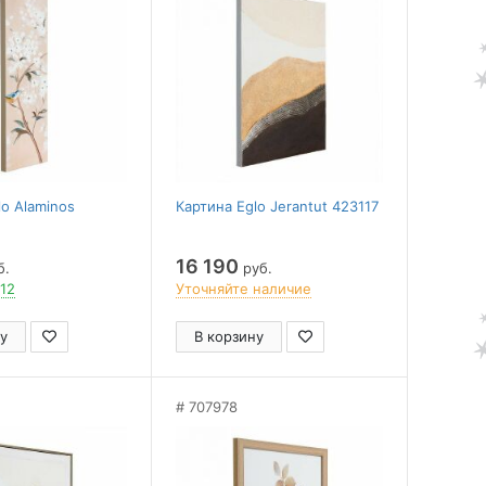
lo Alaminos
Картина Eglo Jerantut 423117
16 190
б.
руб.
 12
Уточняйте наличие
у
В корзину
707978