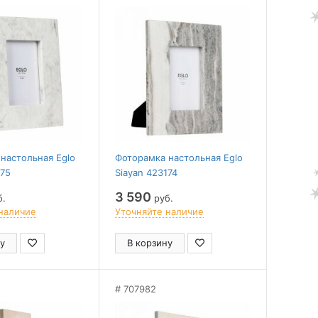
настольная Eglo
Фоторамка настольная Eglo
175
Siayan 423174
3 590
б.
руб.
наличие
Уточняйте наличие
у
В корзину
707982