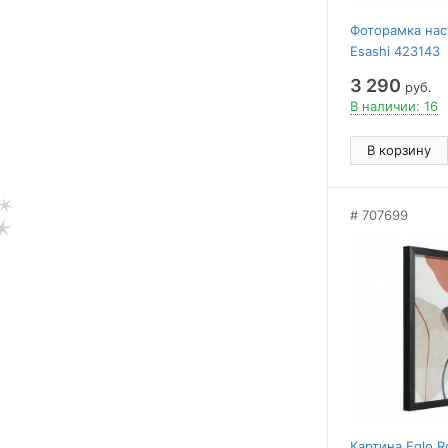
Фоторамка нас
Esashi 423143
3 290
руб.
В наличии: 16
В корзину
707699
Картина Eglo R