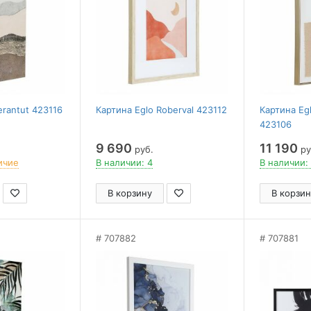
erantut 423116
Картина Eglo Roberval 423112
Картина Eg
423106
9 690
11 190
руб.
ру
ичие
В наличии: 4
В наличии:
В корзину
В корзин
707882
707881