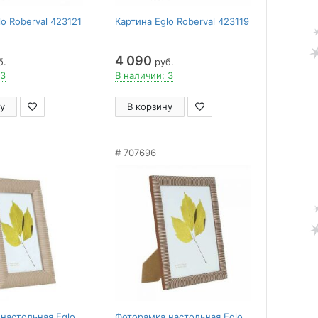
lo Roberval 423121
Картина Eglo Roberval 423119
4 090
б.
руб.
 3
В наличии: 3
у
В корзину
707696
настольная Eglo
Фоторамка настольная Eglo