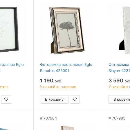
тольная Eglo
Фоторамка настольная Eglo
Фоторамка 
3
Renabie 423001
Siayan 423
1 190
3 590
руб.
ру
ичие
Уточняйте наличие
Уточняйте 
В корзину
В корзин
707984
707983