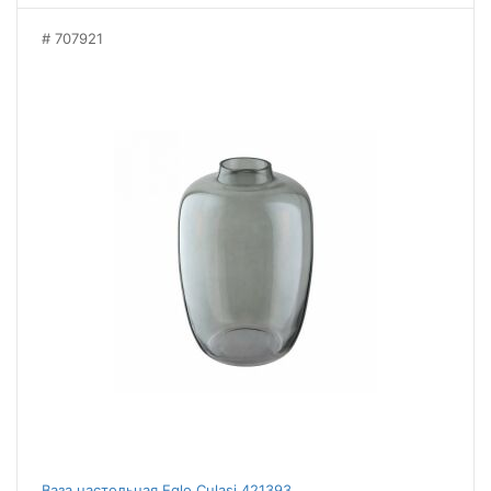
707921
Ваза настольная Eglo Culasi 421393