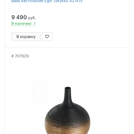
Ваза настольная Eglo Saryksu 421415
9 490
руб.
В наличии: 1
В корзину
707929