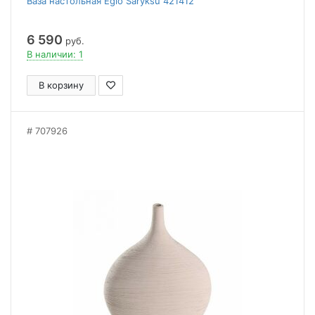
Ваза настольная Eglo Saryksu 421412
6 590
руб.
В наличии: 1
В корзину
707926