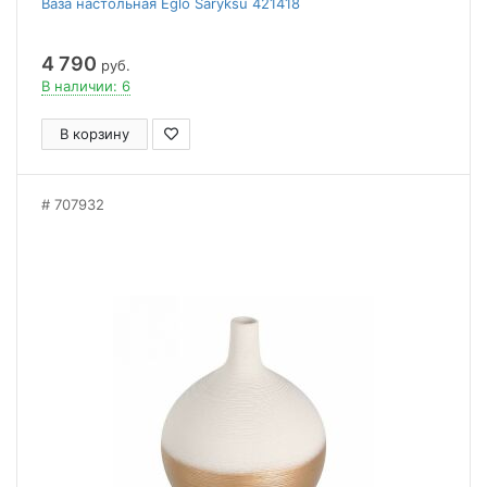
Ваза настольная Eglo Saryksu 421418
4 790
руб.
В наличии: 6
В корзину
707932