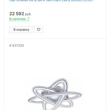
Светильник на штанге Wertmark Laura WE430.03.007
22 592
руб.
В наличии: 7
В корзину
637330