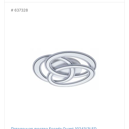
637328
Потолочная люстра Escada Quant 10243/3LED