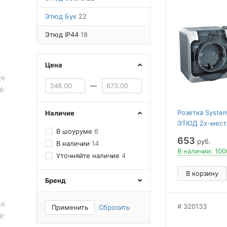
Этюд Бук
22
Этюд IP44
18
Цена
—
Розетка System
Наличие
ЭТЮД 2х-мест. 
В шоуруме
6
заземл. 16А/2
653
руб.
В наличии
14
В наличии: 100
Уточняйте наличие
4
В корзину
Бренд
320133
Применить
Сбросить