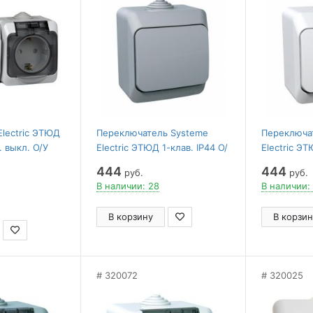
Electric ЭТЮД
Переключатель Systeme
Переключа
. выкл. О/У
Electric ЭТЮД 1-клав. IP44 О/
Electric ЭТ
В СЕРЫЙ
У 10АX/250B СЕРЫЙ
У 10АX/25
444
444
руб.
руб.
В наличии: 28
В наличии:
В корзину
В корзин
320072
320025