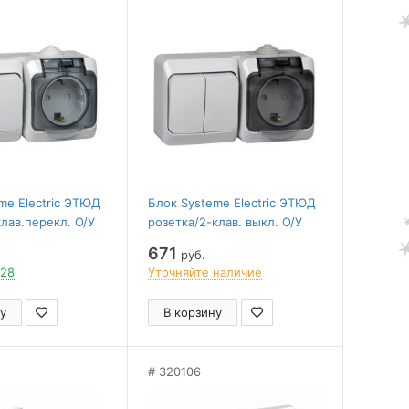
me Electric ЭТЮД
Блок Systeme Electric ЭТЮД
клав.перекл. О/У
розетка/2-клав. выкл. О/У
250В СЕРЫЙ
16А/10AХ 250В СЕРЫЙ
671
руб.
 28
Уточняйте наличие
у
В корзину
320106