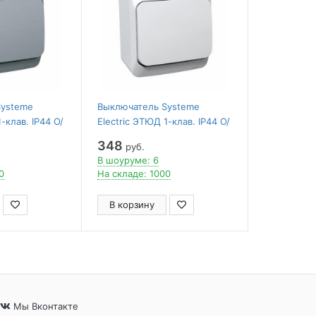
Systeme
Выключатель Systeme
-клав. IP44 О/
Electric ЭТЮД 1-клав. IP44 О/
СЕРЫЙ
У 10АX/250B БЕЛЫЙ
348
руб.
В шоуруме: 6
0
На складе: 1000
В корзину
Мы Вконтакте