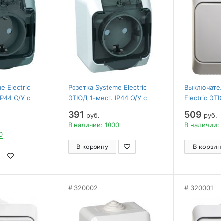
e Electric
Розетка Systeme Electric
Выключате
P44 О/У с
ЭТЮД 1-мест. IP44 О/У с
Electric ЭТ
50В СЕРЫЙ
заземл. 16А/250В БЕЛЫЙ
самовозвр.
391
509
руб.
руб.
В наличии: 1000
В наличии:
0
В корзину
В корзин
320002
320001