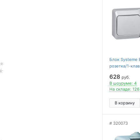
Блок Systeme 
розетка/1-клав
16А/10AХ 250
628
руб.
В шоуруме: 4
На складе: 126
В корзину
320073