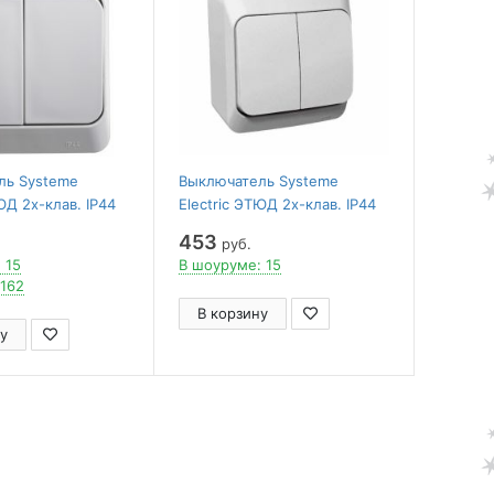
ль Systeme
Выключатель Systeme
ЮД 2х-клав. IP44
Electric ЭТЮД 2х-клав. IP44
250B СЕРЫЙ
О/У 10АX/250B БЕЛЫЙ
453
руб.
 15
В шоуруме: 15
 162
В корзину
у