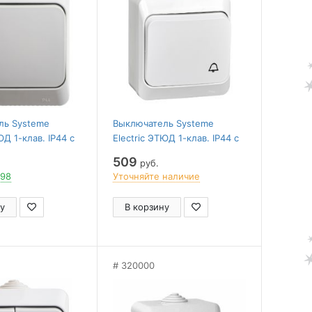
ль Systeme
Выключатель Systeme
ЮД 1-клав. IP44 с
Electric ЭТЮД 1-клав. IP44 с
 О/У 10АX СЕРЫЙ
самовозвр. О/У 10АX БЕЛЫЙ
509
руб.
 98
Уточняйте наличие
у
В корзину
320000