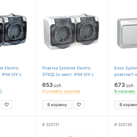
e Electric
Розетка Systeme Electric
Блок Syste
IP44 О/У с
ЭТЮД 2х-мест. IP44 О/У с
розетка/1-
50В СЕРЫЙ
заземл. 16А/250В БЕЛЫЙ
16А/10AХ 
653
673
руб.
руб.
0
Уточняйте наличие
В наличии:
В корзину
В корзин
320131
320130