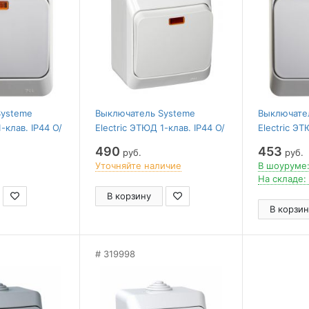
Systeme
Выключатель Systeme
Выключате
-клав. IP44 О/
Electric ЭТЮД 1-клав. IP44 О/
Electric ЭТ
0АX/250B
У с подсвет. 10АX/250B
О/У 10АX/
490
453
руб.
руб.
БЕЛЫЙ
Уточняйте наличие
В шоуруме:
На складе:
В корзину
В корзин
319998