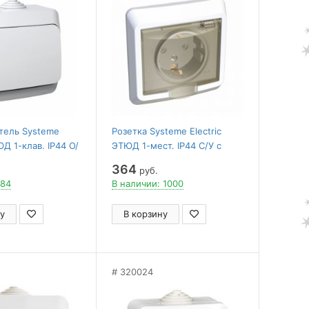
тель Systeme
Розетка Systeme Electric
ЮД 1-клав. IP44 О/
ЭТЮД 1-мест. IP44 С/У с
0B БЕЛЫЙ
заземл. 16А/250В БЕЛЫЙ
364
руб.
 84
В наличии: 1000
у
В корзину
320024