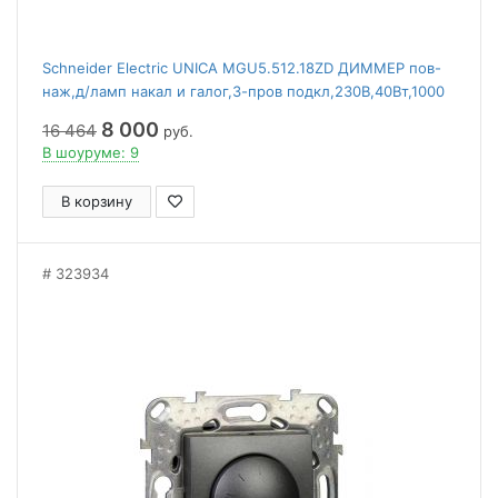
Schneider Electric UNICA MGU5.512.18ZD ДИММЕР пов-
наж,д/ламп накал и галог,3-пров подкл,230В,40Вт,1000
ВА, БЕЛЫЙ
8 000
16 464
руб.
В шоуруме: 9
В корзину
323934