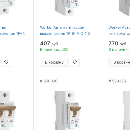
ство
Werkel Автоматический
Werkel Авт
лючения 1P+N
выключатель 1P 16 A C 4,5
выключател
 6 kА
kА W901P164
кА W902P2
407
770
руб.
руб.
В наличии: 500
В наличии:
В корзину
В корзин
590396
590395