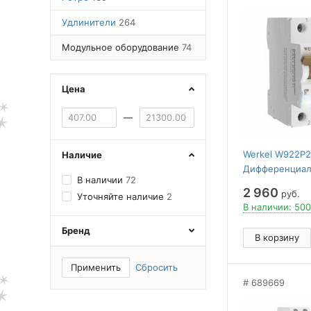
Удлинители
264
Модульное оборудование
74
Цена
—
Werkel W922P2
Наличие
Дифференциал
В наличии
72
1P+N 10 A 30 m
2 960
руб.
Уточняйте наличие
2
W922P254
В наличии: 500
Бренд
В корзину
Применить
Сбросить
689669