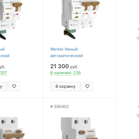
ный
Werkel Умный
еский
автоматический
ь 1 P 63 A C 6 kA
выключатель 2 P 63 A C 6 kA
21 300
уб.
руб.
1
W1002P6301
 307
В наличии: 239
у
В корзину
590402