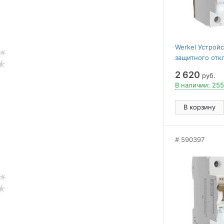
Werkel Устрой
защитного отк
40 A 30 mА АС
2 620
руб.
W912P406
В наличии: 255
В корзину
590397