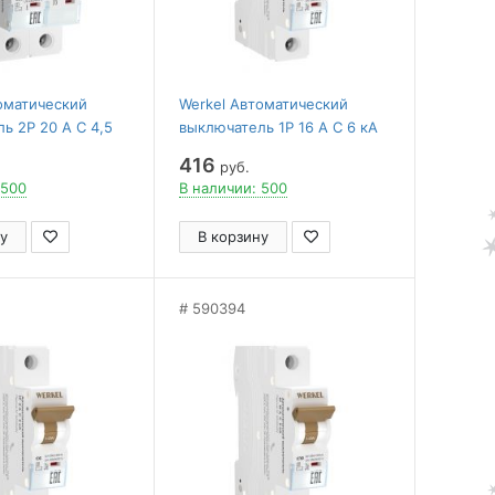
оматический
Werkel Автоматический
ь 2P 20 A C 4,5
выключатель 1P 16 A C 6 кА
04
W901P166
416
руб.
 500
В наличии: 500
у
В корзину
590394