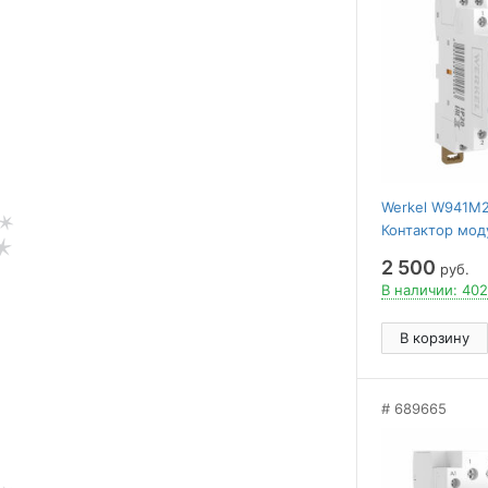
Werkel W941M
Контактор мод
2NO (1 мод.) 
2 500
руб.
В наличии: 402
В корзину
689665