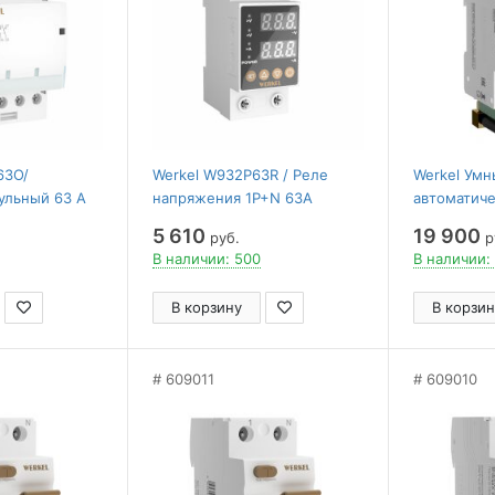
63O/
Werkel W932P63R / Реле
Werkel Ум
ульный 63 A
напряжения 1P+N 63А
автоматич
 W943M63O
W932P63R
выключател
5 610
19 900
руб.
р
W1001P630
В наличии: 500
В наличии:
В корзину
В корзин
609011
609010