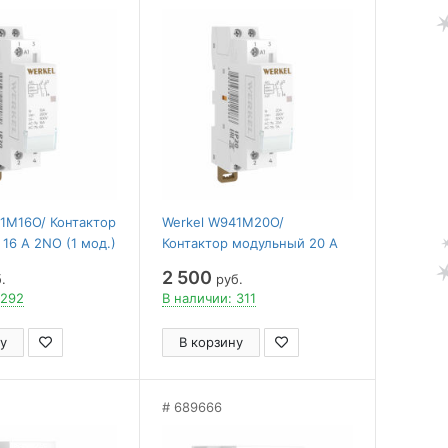
1M16O/ Контактор
Werkel W941M20O/
16 A 2NO (1 мод.)
Контактор модульный 20 A
2NO (1 мод.) W941M20O
2 500
.
руб.
 292
В наличии: 311
у
В корзину
689666