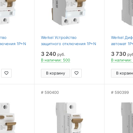
ство
Werkel Устройство
Werkel Ди
лючения 1P+N
защитного отключения 1P+N
автомат 1P
 6 kA
40 А 300 mA AC 6 kA
kA C A W9
3 240
3 730
руб.
ру
W912P404
В наличии: 500
В наличии:
В корзину
В корзин
590400
590399