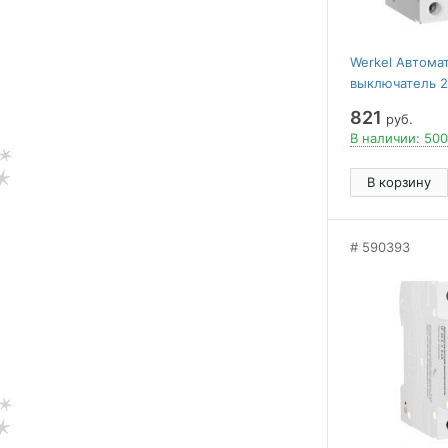
Werkel Автома
выключатель 2
W902P206
821
руб.
В наличии: 500
В корзину
590393