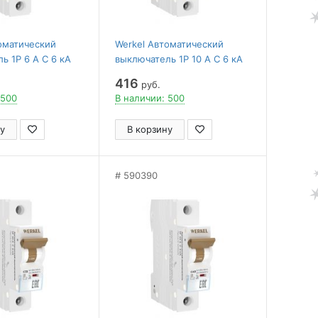
оматический
Werkel Автоматический
ь 1P 6 A C 6 кА
выключатель 1P 10 A C 6 кА
W901P106
416
руб.
 500
В наличии: 500
у
В корзину
590390