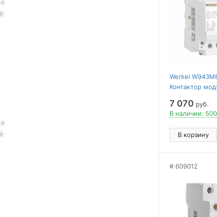
Werkel W943M
Контактор мод
4NO (3 мод.)
7 070
руб.
В наличии: 500
В корзину
609012