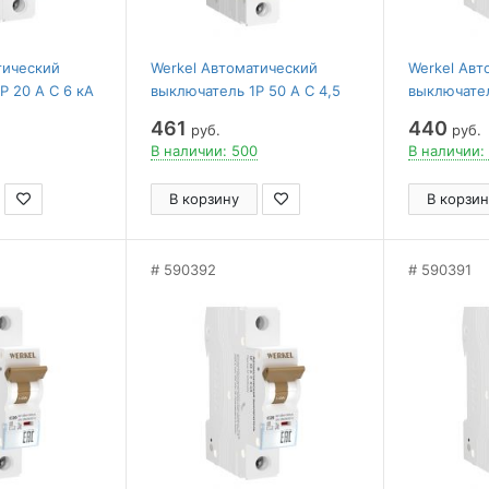
тический
Werkel Автоматический
Werkel Авт
P 20 A C 6 кА
выключатель 1P 50 A C 4,5
выключател
кА W901P504
W901P066
461
440
руб.
руб.
В наличии: 500
В наличии:
В корзину
В корзин
590392
590391