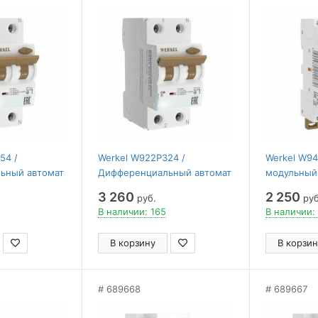
54 /
Werkel W922P324 /
Werkel W94
ьный автомат
Дифференциальный автомат
модульный 
А 6 kА C A
1P+N 16 A 10 mА 6 kА C A
W941M16O
3 260
2 250
руб.
руб
W922P324
В наличии: 165
В наличии:
В корзину
В корзин
689668
689667