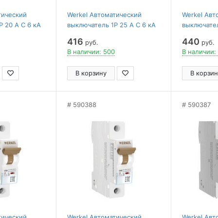
тический
Werkel Автоматический
Werkel Авт
 20 A C 6 кА
выключатель 1P 25 A C 6 кА
выключател
W901P256
W901P326
416
440
руб.
руб.
В наличии: 500
В наличии:
В корзину
В корзин
590388
590387
тический
Werkel Автоматический
Werkel Авт