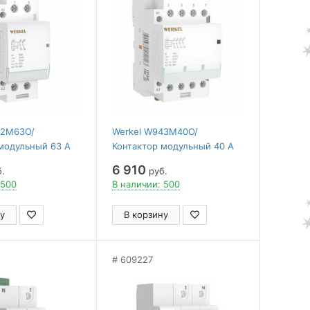
42M63O/
Werkel W943M40O/
модульный 63 A
Контактор модульный 40 A
д.) W942M63O
4NO (3 мод.) W943M40O
6 910
.
руб.
 500
В наличии: 500
у
В корзину
609227