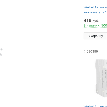
Werkel Автома
выключатель 1P
W901P206
416
руб.
В наличии: 500
В корзину
590389
Werkel Автома