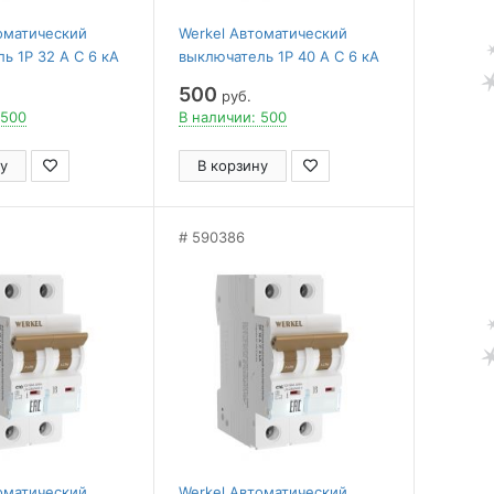
оматический
Werkel Автоматический
ь 1P 32 A C 6 кА
выключатель 1P 40 A C 6 кА
W901P406
500
руб.
 500
В наличии: 500
у
В корзину
590386
оматический
Werkel Автоматический