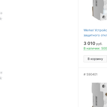
Werkel Устрой
защитного отк
40 А 100 mA AC
3 010
руб.
W812P404
В наличии: 500
В корзину
590401