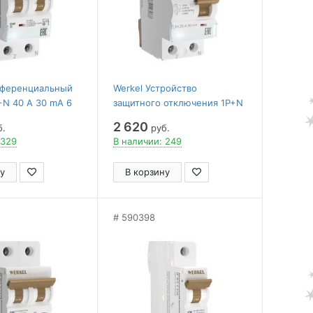
фференциальный
Werkel Устройство
+N 40 A 30 mA 6
защитного отключения 1P+N
22P164
25 A 30 mА АС 6 kА
2 620
б.
руб.
W912P256
 329
В наличии: 249
у
В корзину
590398