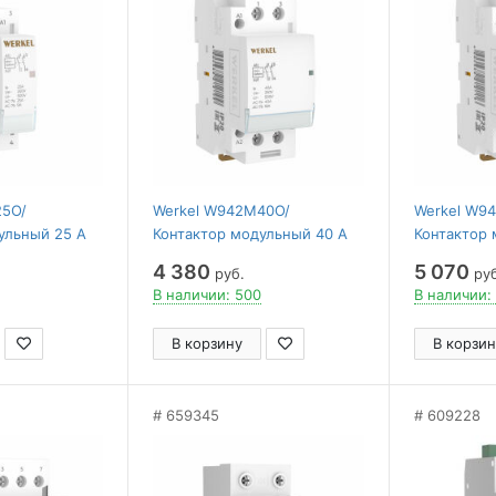
25O/
Werkel W942M40O/
Werkel W9
ульный 25 A
Контактор модульный 40 A
Контактор 
W941M25O
2NO (2 мод.) W942M40O
2NO (2 мо
4 380
5 070
руб.
руб
В наличии: 500
В наличии:
В корзину
В корзин
659345
609228