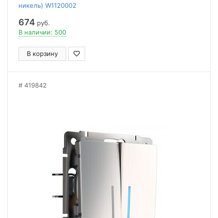
никель) W1120002
674
руб.
В наличии: 500
В корзину
419842