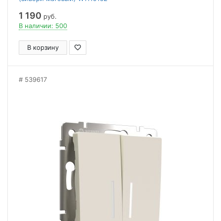
1 190
руб.
В наличии: 500
В корзину
539617