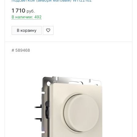
подсветкой (айвори матовый) W1122162
1 710
руб.
В наличии: 492
В корзину
589468