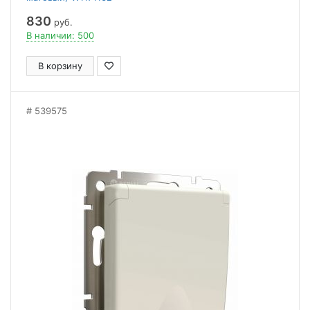
830
руб.
В наличии: 500
В корзину
539575