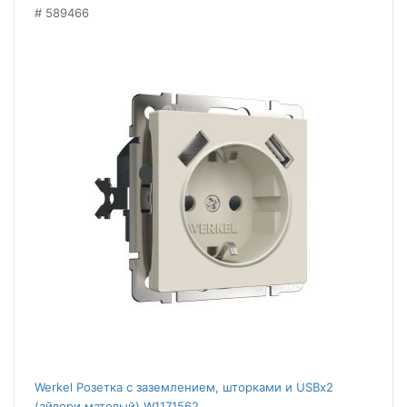
589466
Werkel Розетка с заземлением, шторками и USBх2
(айвори матовый) W1171562