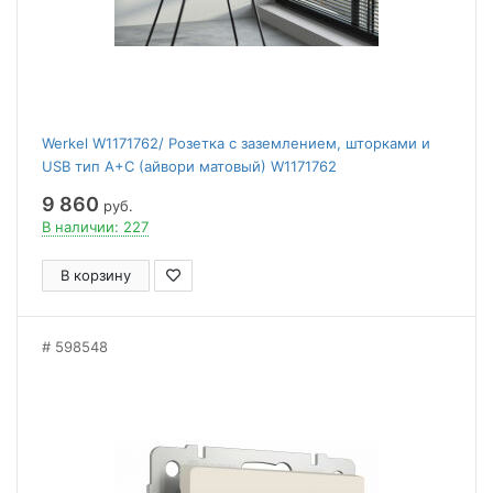
Werkel W1171762/ Розетка с заземлением, шторками и
USB тип A+C (айвори матовый) W1171762
9 860
руб.
В наличии: 227
В корзину
598548