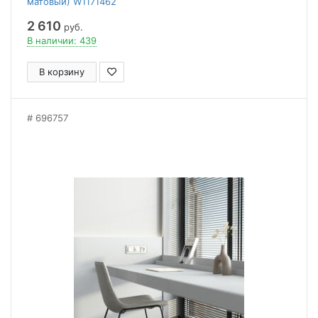
матовый) W1171462
2 610
руб.
В наличии: 439
В корзину
696757