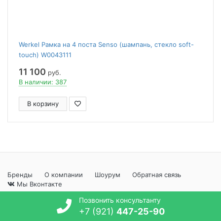
Werkel Рамка на 4 поста Senso (шампань, стекло soft-
touch) W0043111
11 100
руб.
В наличии: 387
В корзину
Бренды
О компании
Шоурум
Обратная связь
Мы Вконтакте
Информация на сайте не является публичной офертой. Цены в
Позвонить консультанту
магазинах могут отличаться от цен, указанных на сайте.
+7 (921)
447-25-90
Указанные цены действительны только после подтверждения