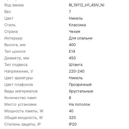
Код заказа
BI_19112_H1_45IV_Ni
Вес
7
Цвет
Никель
Стиль
Классика
Страна
Чехия
Интерьер
Для спальни
Высота, мм
400
Тип цоколя
E14
Диаметр, мм
450
Тип подвеса
Штанга
Напряжение, V
220-240
Цвет арматуры
Никель
Цвет плафонов
Прозрачный
Виды материалов
Хрустальные
Количество ламп
8
Место установки
На потолок
Мощность лампы, W
40
Общая мощность, W
320
Степень защиты, IP
IP20