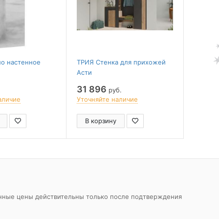
о настенное
ТРИЯ Стенка для прихожей
ТРИЯ Н
Асти
Асти
31 896
21 59
руб.
аличие
Уточняйте наличие
Уточня
В корзину
В ко
азанные цены действительны только после подтверждения