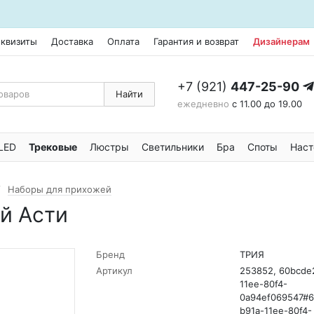
еквизиты
Доставка
Оплата
Гарантия и возврат
Дизайнерам
+7 (921)
447-25-90
Найти
ежедневно
с 11.00 до 19.00
LED
Трековые
Люстры
Светильники
Бра
Споты
Наст
Наборы для прихожей
й Асти
Бренд
ТРИЯ
Артикул
253852, 60bcde
11ee-80f4-
0a94ef069547#6
b91a-11ee-80f4-