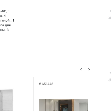
ми:, 1
а, 4
тяной:, 1
га для
цы, 3
651448
65144