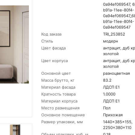
0a94ef069547, 
b91a-11ee-80f4-
0a94ef069547_6
b91a-11ee-80f4-
0a94ef069547
Код заказа
TRI_253852
Стиль
модерн
Цвет фасада
антрацит, дуб к
золотой
Цвет корпуса
антрацит, дуб к
золотой
Основной цвет
разноцветная
Масса брутто, кг
83.2
Материал фасада
ЛДСП Е1
Кратность товара
1.0000
Материал корпуса
ЛДСП Е1
Место размещения
Пол
Основное помещение
Прихожая
Размер упаковки, мм
1440x385x155,
2250x380x110
Объем упаковки, куб. м
0.18