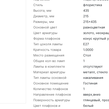
Стиль
флористика
Высота, мм
435
Диаметр, мм
215
Размеры, мм
215x435
Основной цвет
разноцветная
Цвет арматуры
золото, неокра
Форма плафонов
конус круглый 
Тип цоколя лампы
E27
Кратность товара
1.0000
Место размещения
Стол
Общее кол-во ламп
1
Лампы в комплекте
отсутствуют
Материал арматуры
металл, стекло
Тип лампы основной
накаливания
Основное помещение
Гостиная
Количество плафонов
1
Направление плафонов
вверх,вниз
Поверхность арматуры
глянцевый, про
Цвет плафонов и
белый