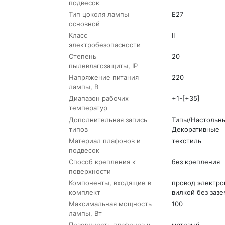
подвесок
Тип цоколя лампы
E27
основной
Класс
II
электробезопасности
Степень
20
пылевлагозащиты, IP
Напряжение питания
220
лампы, В
Диапазон рабочих
+1-[+35]
температур
Дополнительная запись
Типы/Настольн
типов
Декоративные
Материал плафонов и
текстиль
подвесок
Способ крепления к
без крепления
поверхности
Компоненты, входящие в
провод электро
комплект
вилкой без заз
Максимальная мощность
100
лампы, Вт