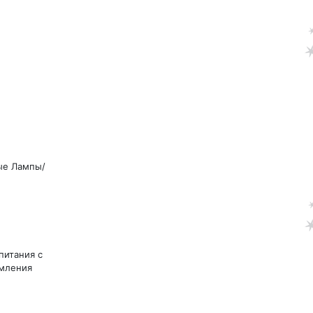
ые Лампы/
питания с
емления