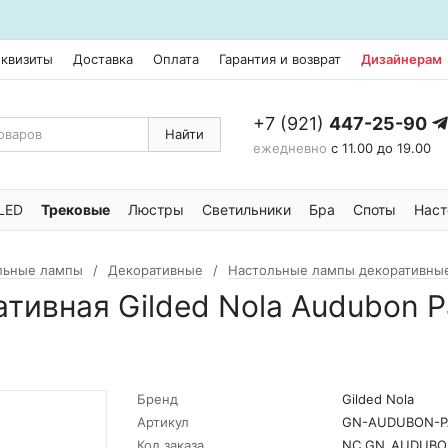
еквизиты
Доставка
Оплата
Гарантия и возврат
Дизайнерам
+7 (921)
447-25-90
Найти
ежедневно
с 11.00 до 19.00
LED
Трековые
Люстры
Светильники
Бра
Споты
Наст
льные лампы
Декоративные
Настольные лампы декоративны
ативная Gilded Nola Audubon
Бренд
Gilded Nola
Артикул
GN-AUDUBON-P
Код заказа
NC_GN_AUDUBO