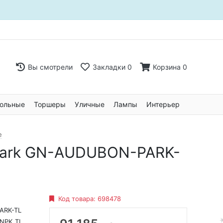
Вы смотрели
Закладки
0
Корзина
0
ольные
Торшеры
Уличные
Лампы
Интерьер
е
 Park GN-AUDUBON-PARK-
Код товара:
698478
ARK-TL
NPK_TL