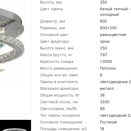
Высота, мм
250
Цвет лампы
белый теплый -
холодный
Диаметр, мм
600
Размеры, мм
600x250
Основной цвет
разноцветная
Цвет арматуры
хром
Высота (мин), мм
250
Масса брутто, кг
7.67
Кратность товара
1.0000
Место размещения
Потолок
Общее кол-во ламп
6
Лампы в комплекте
светодиодные [
Материал арматуры
металл
Общая мощность, Вт
36
Световой поток, лм
3200
Светоотдача, лм/Вт
89
Тип лампы основной
светодиодная [
Основное помещение
Гостиная
Площадь освещения, м2
18