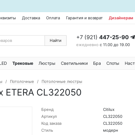
еквизиты
Доставка
Оплата
Гарантия и возврат
Дизайнерам
+7 (921)
447-25-90
Найти
ежедневно
с 11.00 до 19.00
LED
Трековые
Люстры
Светильники
Бра
Споты
Наст
ы
Потолочные
Потолочные люстры
ux ETERA CL322050
Бренд
Citilux
Артикул
CL322050
Код заказа
CL322050
Стиль
модерн