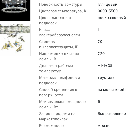
Поверхность арматуры
глянцевый
Цветовая температура, K
3000-5500
Цвет плафонов и
неокрашенный
подвесок
Класс
I
электробезопасности
Степень
20
пылевлагозащиты, IP
Напряжение питания
220
лампы, В
Диапазон рабочих
+1-[+35]
температур
Материал плафонов и
хрусталь
подвесок
Способ крепления к
на монтажной п
поверхности
Максимальная мощность
6
лампы, Вт
Запрет продажи на
Все разрешено
маркетплейсах
Возможность
можно