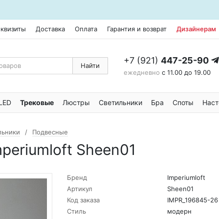
еквизиты
Доставка
Оплата
Гарантия и возврат
Дизайнерам
+7 (921)
447-25-90
Найти
ежедневно
с 11.00 до 19.00
LED
Трековые
Люстры
Светильники
Бра
Споты
Наст
льники
Подвесные
periumloft Sheen01
Бренд
Imperiumloft
Артикул
Sheen01
Код заказа
IMPR_196845-26
Стиль
модерн