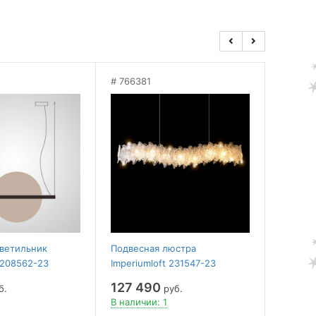
766381
7663
ветильник
Подвесная люстра
Подвес
 208562-23
Imperiumloft 231547-23
Imperiu
127 490
94 9
б.
руб.
В наличии: 1
В налич