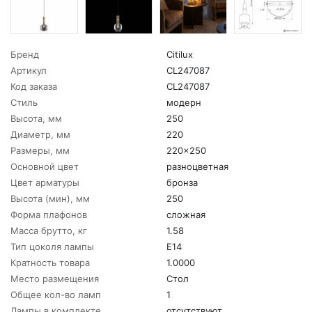
Бренд
Citilux
Артикул
CL247087
Код заказа
CL247087
Стиль
модерн
Высота, мм
250
Диаметр, мм
220
Размеры, мм
220x250
Основной цвет
разноцветная
Цвет арматуры
бронза
Высота (мин), мм
250
Форма плафонов
сложная
Масса брутто, кг
1.58
Тип цоколя лампы
E14
Кратность товара
1.0000
Место размещения
Стол
Общее кол-во ламп
1
Лампы в комплекте
отсутствуют