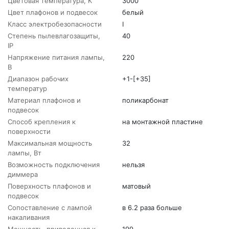
Цветовая температура, K
3000
Цвет плафонов и подвесок
белый
Класс электробезопасности
I
Степень пылевлагозащиты,
40
IP
Напряжение питания лампы,
220
В
Диапазон рабочих
+1-[+35]
температур
Материал плафонов и
поликарбонат
подвесок
Способ крепления к
на монтажной пластине
поверхности
Максимальная мощность
32
лампы, Вт
Возможность подключения
нельзя
диммера
Поверхность плафонов и
матовый
подвесок
Сопоставление с лампой
в 6.2 раза больше
накаливания