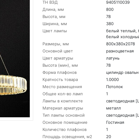
ТН ВЭД
9405110039
Длина, мм
800
Высота, мм
78
Ширина, мм
380
Цвет лампы
белый теплый, 
белый холодны
Размеры, мм
800х380х2078
Основной цвет
разноцветная
Цвет арматуры
латунь
Высота (мин), мм
78
Форма плафонов
цилиндр оваль
Кратность товара
1.0000
Место размещения
Потолок
Общее кол-во ламп
1
Лампы в комплекте
светодиодная [
Материал арматуры
металл
Тип лампы основной
светодиодная [
Основное помещение
Гостиная
Количество плафонов
1
Площадь освещения, м2
20