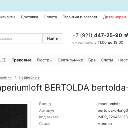
еквизиты
Доставка
Оплата
Гарантия и возврат
Дизайнерам
+7 (921)
447-25-90
Найти
ежедневно
с 11.00 до 19.00
LED
Трековые
Люстры
Светильники
Бра
Споты
Наст
льники
Подвесные
periumloft BERTOLDA bertolda
Бренд
Imperiumloft
Артикул
bertolda-c-long0
Код заказа
IMPR_220461-23
Стиль
модерн