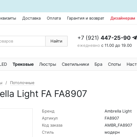
еквизиты
Доставка
Оплата
Гарантия и возврат
Дизайнерам
+7 (921)
447-25-90
Найти
ежедневно
с 11.00 до 19.00
LED
Трековые
Люстры
Светильники
Бра
Споты
Наст
ы
Потолочные
lla Light FA FA8907
Бренд
Ambrella Light
Артикул
FA8907
Код заказа
AMBR_FA8907
Стиль
модерн