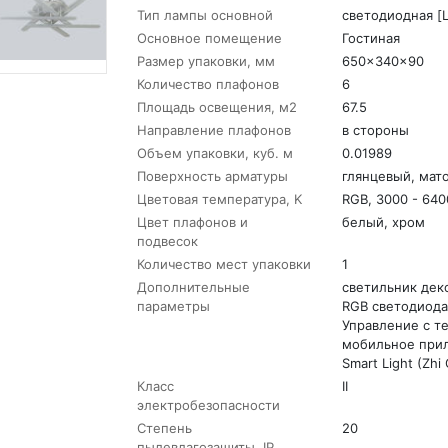
Тип лампы основной
светодиодная [
Основное помещение
Гостиная
Размер упаковки, мм
650x340x90
Количество плафонов
6
Площадь освещения, м2
67.5
Направление плафонов
в стороны
Объем упаковки, куб. м
0.01989
Поверхность арматуры
глянцевый, мат
Цветовая температура, K
RGB, 3000 - 640
Цвет плафонов и
белый, хром
подвесок
Количество мест упаковки
1
Дополнительные
светильник дек
параметры
RGB светодиод
Управление с т
мобильное при
Smart Light (Zhi
Класс
II
электробезопасности
Степень
20
пылевлагозащиты, IP