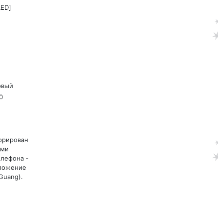
LED]
овый
0
орирован
ами
елефона -
ложение
 Guang).