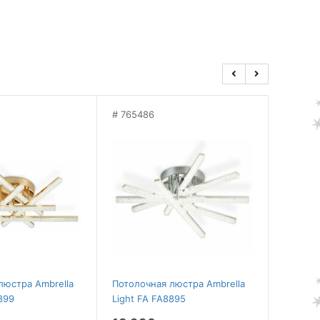
765486
75557
люстра Ambrella
Потолочная люстра Ambrella
Потолоч
899
Light FA FA8895
Light F