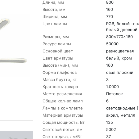
Длина, мм
800
Высота, мм
160
Ширина, мм
770
Цвет лампы
RGB, белый теп
белый дневной
Размеры, мм
800x770x160
Ресурс лампы
50000
Основной цвет
разноцветная
Цвет арматуры
белый, хром
Высота (мин), мм
160
Форма плафонов
овал плоский
Масса брутто, кг
3
Кратность товара
1.0000
Место размещения
Потолок
Общее кол-во ламп
6
Лампы в комплекте
светодиодные [
Материал арматуры
акрил, металл
Общая мощность, Вт
135
Световой поток, лм
5002
Светоотдача, лм/Вт
37