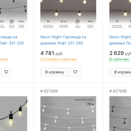
рлянда на
Neon-Night Гирлянда на
Neon-Night
Лайт 331-335
деревья Лофт 331-359
деревья Ло
4 781
2 629
руб.
руб
ичие
Уточняйте наличие
В наличии:
В корзину
В корзин
627269
627268