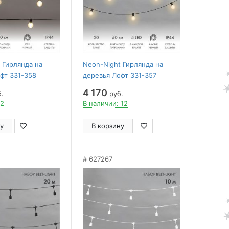
 Гирлянда на
Neon-Night Гирлянда на
фт 331-358
деревья Лофт 331-357
4 170
.
руб.
 2
В наличии: 12
у
В корзину
627267