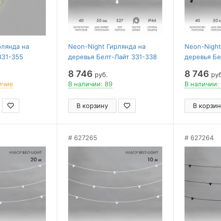
рлянда на
Neon-Night Гирлянда на
Neon-Night
331-355
деревья Белт-Лайт 331-338
деревья Бе
8 746
8 746
руб.
руб
ичие
В наличии: 89
В наличии: 
В корзину
В корзин
627265
627264