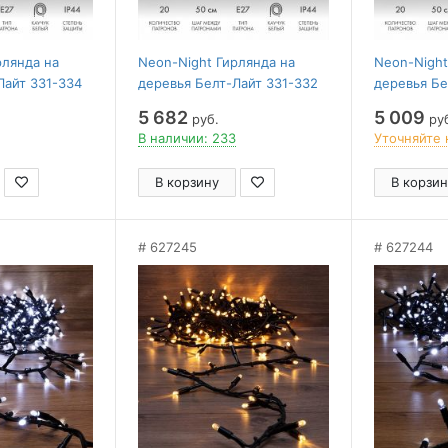
рлянда на
Neon-Night Гирлянда на
Neon-Night
Лайт 331-334
деревья Белт-Лайт 331-332
деревья Бе
5 682
5 009
руб.
ру
В наличии: 233
Уточняйте 
В корзину
В корзин
627245
627244