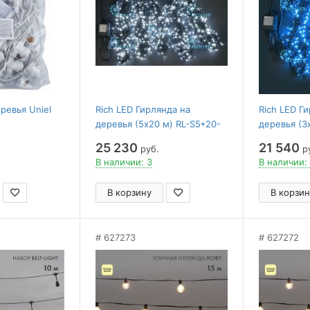
ревья Uniel
Rich LED Гирлянда на
Rich LED Г
деревья (5х20 м) RL-S5*20-
деревья (3
B/W
T3*20N2-B
25 230
21 540
руб.
р
В наличии: 3
В наличии:
В корзину
В корзин
627273
627272