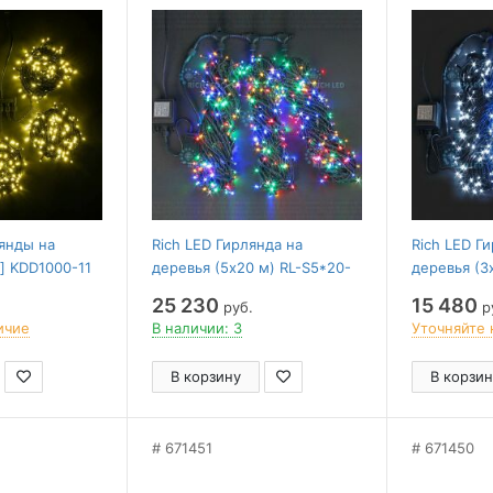
лянды на
Rich LED Гирлянда на
Rich LED Г
] KDD1000-11
деревья (5х20 м) RL-S5*20-
деревья (3
WW
B/M
G/M
25 230
15 480
руб.
р
ичие
В наличии: 3
Уточняйте 
В корзину
В корзин
671451
671450