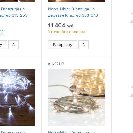
 Гирлянда на
Neon-Night Гирлянда на
астер 315-255
деревья Кластер 303-646
11 404
.
руб.
11
Уточняйте наличие
у
В корзину
627117
 Гирлянда на
Neon-Night Гирлянда на