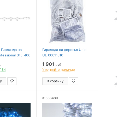
 Гирлянда на
Гирлянда на деревья Uniel
ofessional 315-406
UL-00011810
1 901
.
руб.
 184
Уточняйте наличие
у
В корзину
666480