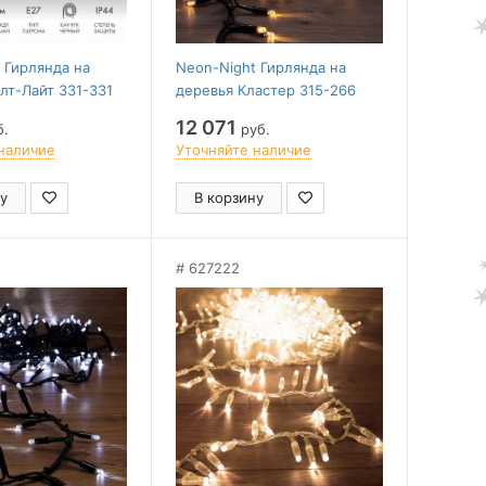
 Гирлянда на
Neon-Night Гирлянда на
лт-Лайт 331-331
деревья Кластер 315-266
12 071
б.
руб.
наличие
Уточняйте наличие
у
В корзину
627222