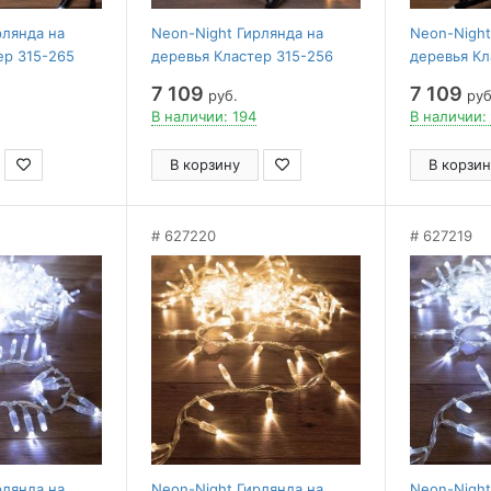
рлянда на
Neon-Night Гирлянда на
Neon-Night
ер 315-265
деревья Кластер 315-256
деревья Кл
7 109
7 109
руб.
руб
В наличии: 194
В наличии: 
В корзину
В корзин
627220
627219
рлянда на
Neon-Night Гирлянда на
Neon-Night