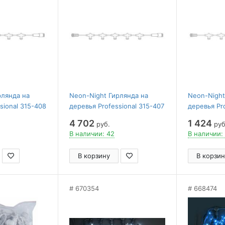
рлянда на
Neon-Night Гирлянда на
Neon-Night
sional 315-408
деревья Professional 315-407
деревья Pr
4 702
1 424
руб.
руб
В наличии: 42
В наличии:
В корзину
В корзин
670354
668474