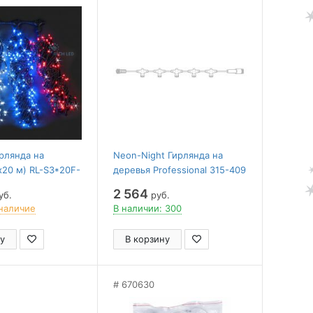
ирлянда на
Neon-Night Гирлянда на
х20 м) RL-S3*20F-
деревья Professional 315-409
2 564
уб.
руб.
наличие
В наличии: 300
у
В корзину
670630