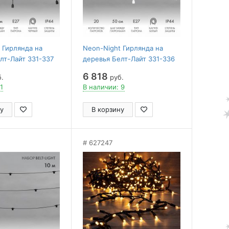
 Гирлянда на
Neon-Night Гирлянда на
лт-Лайт 331-337
деревья Белт-Лайт 331-336
6 818
.
руб.
1
В наличии: 9
у
В корзину
627247