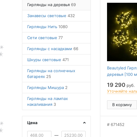
Гирлянды на деревья
69
Занавесы световые
432
Гирлянды Нить
1080
Сети световые
77
Гирлянды с насадками
66
Шнуры световые
471
Beautyled Гир
Гирлянды на солнечных
деревья [100 м
батареях
25
KDD1000-11-1
19 290
руб.
Гирлянды Мишура
2
Уточняйте нал
Гирлянды на лампах
накаливания
3
В корзину
Цена
671452
—