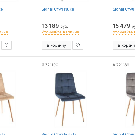
xe
Signal Стул Nuxe
Signal Сту
13 189
15 479
руб.
р
ичие
Уточняйте наличие
Уточняйте 
В корзину
В корзин
721190
721189
a D
Signal Стул Mila D
Signal Стул