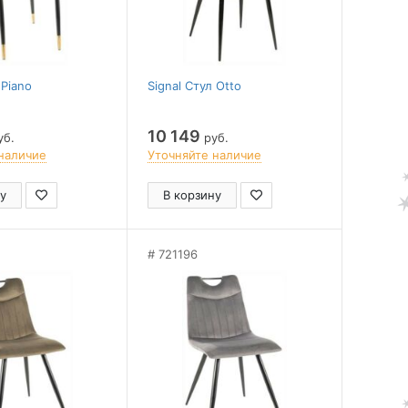
 Piano
Signal Стул Otto
10 149
уб.
руб.
наличие
Уточняйте наличие
у
В корзину
721196