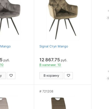
л Mango
Signal Стул Mango
75
12 867.75
руб.
руб.
 10
В наличии: 10
у
В корзину
721208