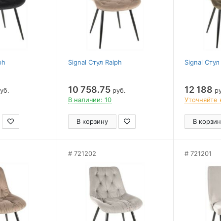
ph
Signal Стул Ralph
Signal Стул
10 758.75
12 188
уб.
руб.
ру
В наличии: 10
Уточняйте 
В корзину
В корзин
721202
721201