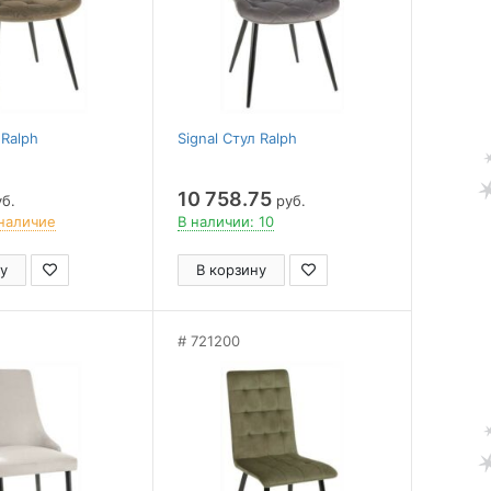
 Ralph
Signal Стул Ralph
10 758.75
б.
руб.
наличие
В наличии: 10
у
В корзину
721200