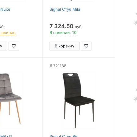
л Nuxe
Signal Стул Mila
7 324.50
уб.
руб.
наличие
В наличии: 10
у
В корзину
721188
 Mila D
Signal Стул Rip