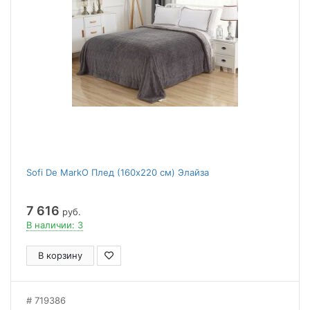
Sofi De MarkO Плед (160x220 см) Элайза
7 616
руб.
В наличии: 3
В корзину
719386