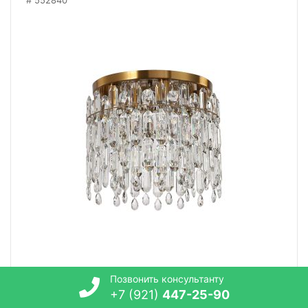
552840
Позвонить консультанту
Потолочная люстра Stilfort Legacy 2158/05/06C
+7 (921)
447-25-90