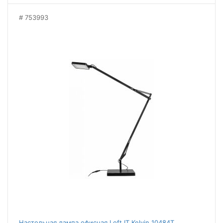
753993
Настольная лампа офисная Loft IT Kelvin 10484T