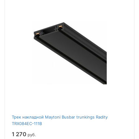
Трек накладной Maytoni Busbar trunkings Radity
TRX084EC-111B
1 270
руб.