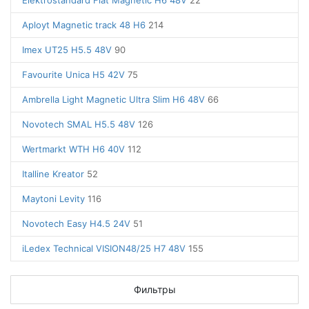
Elektrostandard Flat Magnetic H6 48V
22
Aployt Magnetic track 48 H6
214
Imex UT25 H5.5 48V
90
Favourite Unica H5 42V
75
Ambrella Light Magnetic Ultra Slim H6 48V
66
Novotech SMAL H5.5 48V
126
Wertmarkt WTH H6 40V
112
Italline Kreator
52
Maytoni Levity
116
Novotech Easy H4.5 24V
51
iLedex Technical VISION48/25 H7 48V
155
Фильтры