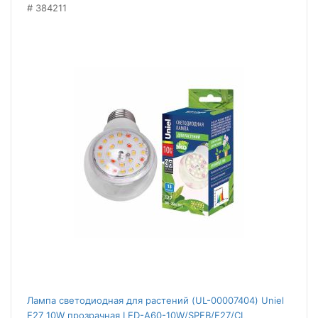
384211
Лампа светодиодная для растений (UL-00007404) Uniel
E27 10W прозрачная LED-A60-10W/SPFB/E27/CL