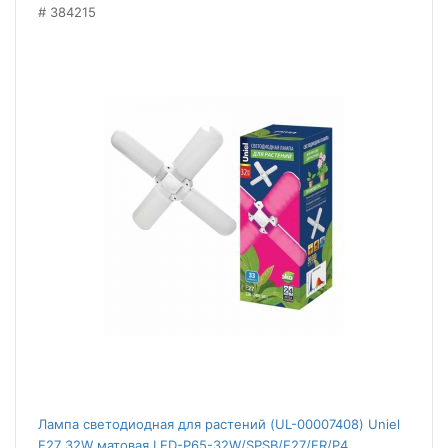
384215
Лампа светодиодная для растений (UL-00007408) Uniel
E27 32W матовая LED-P65-32W/SPSB/E27/FR/P4