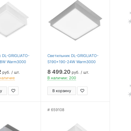
 DL-GRIGLIATO-
Светильник DL-GRIGLIATO-
18W Warm3000
S190x190-24W Warm3000
, 230) ( Arlight ,
(GR, 100 deg, 230) ( Arlight ,
2
8 499.20
руб. / шт.
руб. / шт.
л, 5 лет)
IP40 Металл, 5 лет)
наличие
В наличии: 200
у
В корзину
659108