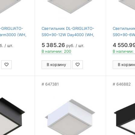
-GRIGLIATO-
Светильник DL-GRIGLIATO-
Светильник
arm3000 (WH,
S90x90-12W Day4000 (WH,
S90x90-6W
Arlight , IP40
90 deg, 230V) ( Arlight , IP40
deg, 230) ( 
5 385.26
4 550.9
. / шт.
руб. / шт.
Металл, 5 лет)
Металл, 5 
В наличии: 200
В наличии:
В корзину
В корзин
647381
646882