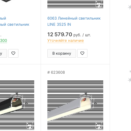
мый
6063 Линейный светильник
ный светильник
LINE 3525 IN
4 48915
(RAL9005/3000mm/LT70 —
12 579.70
.
руб. / шт.
3K/43W)
 300
Уточняйте наличие
у
В корзину
623608