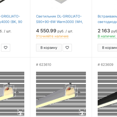
-GRIGLIATO-
Светильник DL-GRIGLIATO-
Встраивае
4000 (BK, 90
S90x90-6W Warm3000 (WH,
светодиод
ght , IP40
90 deg, 230) ( Arlight , IP40
Feron AL25
4 550.99
2 163
. / шт.
руб. / шт.
руб
Металл, 5 лет)
Уточняйте наличие
В наличии:
В корзину
В корзин
623610
623609