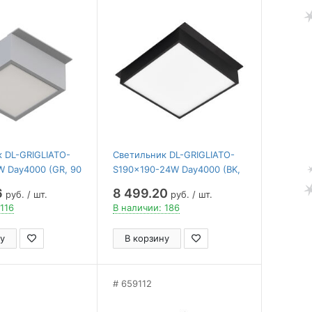
 DL-GRIGLIATO-
Светильник DL-GRIGLIATO-
 Day4000 (GR, 90
S190x190-24W Day4000 (BK,
Arlight , IP40
100 deg, 230) ( Arlight , IP40
6
8 499.20
руб. / шт.
руб. / шт.
лет)
Металл, 5 лет)
116
В наличии: 186
у
В корзину
659112