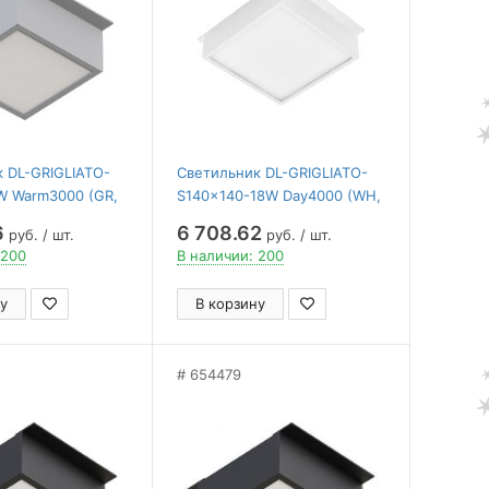
 DL-GRIGLIATO-
Светильник DL-GRIGLIATO-
W Warm3000 (GR,
S140x140-18W Day4000 (WH,
 ( Arlight , IP40
100 deg, 230) ( Arlight , IP40
6
6 708.62
руб. / шт.
руб. / шт.
лет)
Металл, 5 лет)
 200
В наличии: 200
у
В корзину
654479