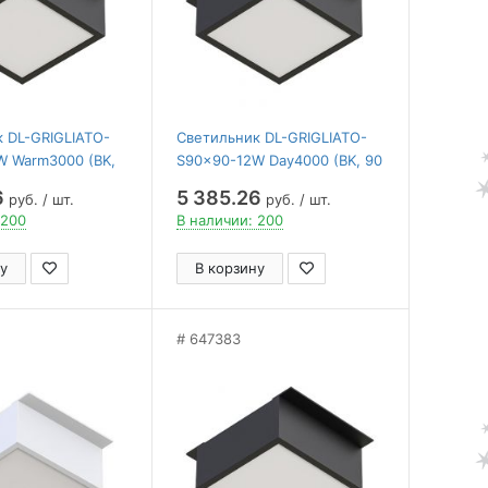
 DL-GRIGLIATO-
Светильник DL-GRIGLIATO-
W Warm3000 (BK,
S90x90-12W Day4000 (BK, 90
 ( Arlight , IP40
deg, 230V) ( Arlight , IP40
6
5 385.26
руб. / шт.
руб. / шт.
лет)
Металл, 5 лет)
 200
В наличии: 200
у
В корзину
647383