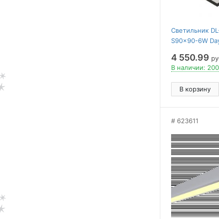
Светильник DL
S90x90-6W Day
deg, 230) ( Arli
4 550.99
руб
Металл, 5 лет)
В наличии: 200
В корзину
623611