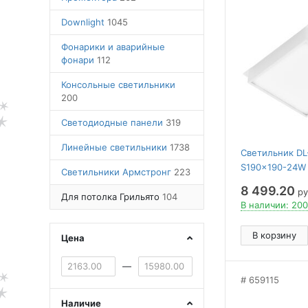
Downlight
1045
Фонарики и аварийные
фонари
112
Консольные светильники
200
Светодиодные панели
319
Линейные светильники
1738
Светильник DL
S190x190-24W
Светильники Армстронг
223
100 deg, 230) ( 
8 499.20
ру
Металл, 5 лет)
Для потолка Грильято
104
В наличии: 200
В корзину
Цена
—
659115
Наличие