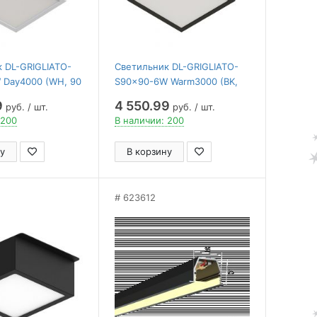
 DL-GRIGLIATO-
Светильник DL-GRIGLIATO-
 Day4000 (WH, 90
S90x90-6W Warm3000 (BK,
Arlight , IP40
90 deg, 230) ( Arlight , IP40
9
4 550.99
руб. / шт.
руб. / шт.
лет)
Металл, 5 лет)
 200
В наличии: 200
у
В корзину
623612