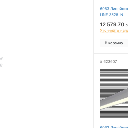
6063 Линейны
LINE 3525 IN
(RAL9003/300
12 579.70
ру
3K/43W)
Уточняйте нал
В корзину
623607
6063 Линейны