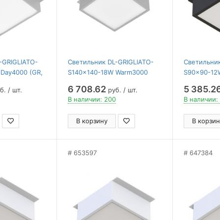
-GRIGLIATO-
Светильник DL-GRIGLIATO-
Светильник
Day4000 (GR,
S140x140-18W Warm3000
S90x90-12
Arlight , IP40
(GR, 100 deg, 230) ( Arlight ,
90 deg, 230)
6 708.62
5 385.2
б. / шт.
руб. / шт.
IP40 Металл, 5 лет)
Металл, 5 
В наличии: 200
В наличии:
В корзину
В корзин
653597
647384