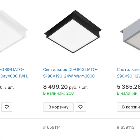
-GRIGLIATO-
Светильник DL-GRIGLIATO-
Светильник
 Day4000 (WH,
S190x190-24W Warm3000
S90x90-12W
Arlight , IP40
(BK, 100 deg, 230) ( Arlight ,
deg, 230) ( 
8 499.20
5 385.2
б. / шт.
руб. / шт.
IP40 Металл, 5 лет)
Металл, 5 
В наличии: 200
В наличии: 
В корзину
В корзин
659114
659113