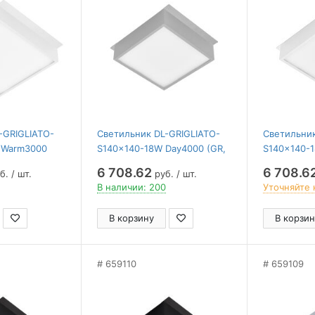
-GRIGLIATO-
Светильник DL-GRIGLIATO-
Светильник
 Warm3000
S140x140-18W Day4000 (GR,
S140x140-
30) ( Arlight ,
100 deg, 230) ( Arlight , IP40
(WH, 100 deg
6 708.62
6 708.6
б. / шт.
руб. / шт.
 лет)
Металл, 5 лет)
IP40 Метал
В наличии: 200
Уточняйте 
В корзину
В корзин
659110
659109