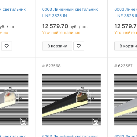
й светильник
6063 Линейный светильник
6063 Лине
LINE 3525 IN
LINE 3525 
0mm/LT70 —
(Anod/3000mm/LT70 —
(RAL9005/
12 579.70
12 579.
б. / шт.
руб. / шт.
3K/43W)
4K/43W)
ичие
Уточняйте наличие
Уточняйте 
В корзину
В корзин
623568
623567
й светильник
6063 Линейный светильник
6063 Лине