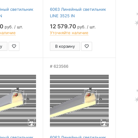
йный светильник
6063 Линейный светильник
IN
LINE 3525 IN
3000mm/LT70 —
(RAL9003/3000mm/LT70 —
70
12 579.70
руб. / шт.
руб. / шт.
4K/43W)
наличие
Уточняйте наличие
у
В корзину
623566
йный светильник
6063 Линейный светильник