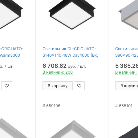
-GRIGLIATO-
Светильник DL-GRIGLIATO-
Светильник
 Warm3000
S140x140-18W Day4000 (BK,
S90x90-12
0) ( Arlight ,
100 deg, 230) ( Arlight , IP40
90 deg, 230)
6 708.62
5 385.2
. / шт.
руб. / шт.
 лет)
Металл, 5 лет)
Металл, 5 
В наличии: 200
В наличии:
В корзину
В корзин
659106
655101