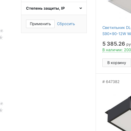
Степень защиты, IP
Применить
Сбросить
Светильник DL
S90x90-12W W
90 deg, 230V) ( 
5 385.26
руб
Металл, 5 лет)
В наличии: 200
В корзину
647382