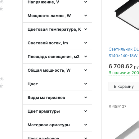
Напряжение, V
Мощность лампы, W
Цветовая температура, K
Световой поток, lm
Светильник DL
S140x140-18W
Площадь освещения, м2
(BK, 100 deg, 23
6 708.62
руб
IP40 Металл, 5
Общая мощность, W
В наличии: 200
Цвет
В корзину
Виды материалов
659107
Цвет арматуры
Материал арматуры
Цвет плафонов