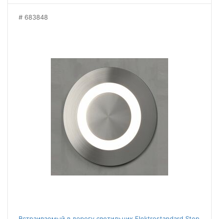
683848
Встраиваемый в дорогу светильник Elektrostandard Step