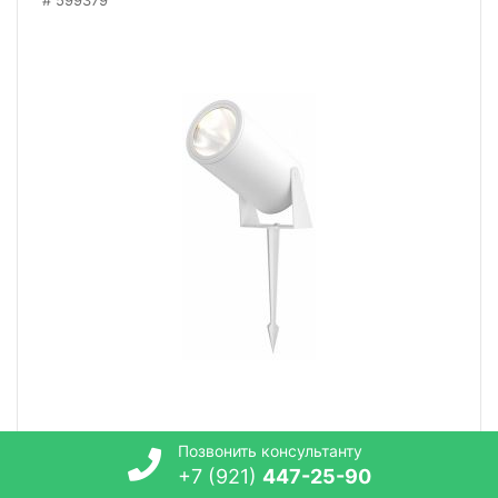
599379
Позвонить консультанту
Наземный низкий светильник Maytoni Bern O050FL-
+7 (921)
447-25-90
L30W3K