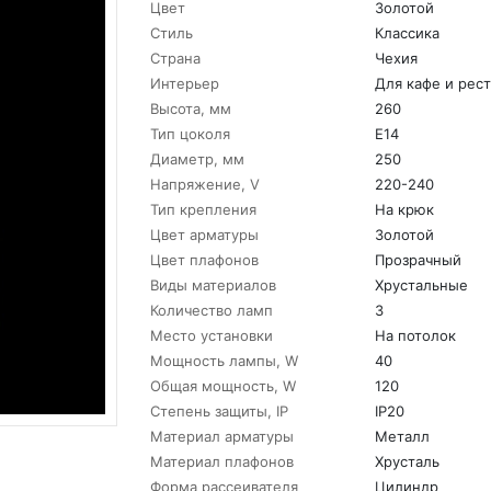
Цвет
Золотой
Стиль
Классика
Страна
Чехия
Интерьер
Для кафе и рес
Высота, мм
260
Тип цоколя
E14
Диаметр, мм
250
Напряжение, V
220-240
Тип крепления
На крюк
Цвет арматуры
Золотой
Цвет плафонов
Прозрачный
Виды материалов
Хрустальные
Количество ламп
3
Место установки
На потолок
Мощность лампы, W
40
Общая мощность, W
120
Степень защиты, IP
IP20
Материал арматуры
Металл
Материал плафонов
Хрусталь
Форма рассеивателя
Цилиндр