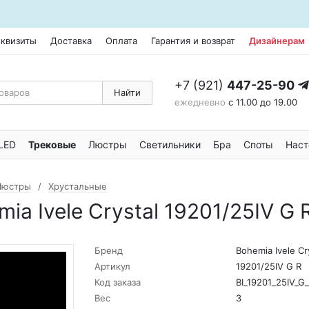
еквизиты
Доставка
Оплата
Гарантия и возврат
Дизайнерам
+7 (921)
447-25-90
Найти
ежедневно
с 11.00 до 19.00
LED
Трековые
Люстры
Светильники
Бра
Споты
Наст
Люстры
Хрустальные
a Ivele Crystal 19201/25IV G 
Бренд
Bohemia Ivele Cr
Артикул
19201/25IV G R
Код заказа
BI_19201_25IV_G
Вес
3