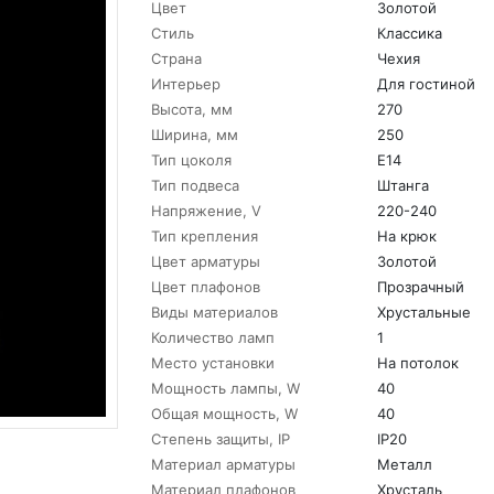
Цвет
Золотой
Стиль
Классика
Страна
Чехия
Интерьер
Для гостиной
Высота, мм
270
Ширина, мм
250
Тип цоколя
E14
Тип подвеса
Штанга
Напряжение, V
220-240
Тип крепления
На крюк
Цвет арматуры
Золотой
Цвет плафонов
Прозрачный
Виды материалов
Хрустальные
Количество ламп
1
Место установки
На потолок
Мощность лампы, W
40
Общая мощность, W
40
Степень защиты, IP
IP20
Материал арматуры
Металл
Материал плафонов
Хрусталь