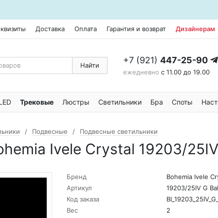
еквизиты
Доставка
Оплата
Гарантия и возврат
Дизайнерам
+7 (921)
447-25-90
Найти
ежедневно
с 11.00 до 19.00
LED
Трековые
Люстры
Светильники
Бра
Споты
Наст
льники
Подвесные
Подвесные светильники
emia Ivele Crystal 19203/25IV 
Бренд
Bohemia Ivele Cr
Артикул
19203/25IV G Bal
Код заказа
BI_19203_25IV_G_
Вес
2