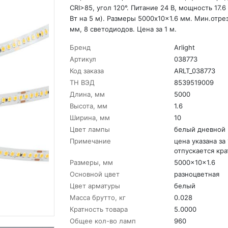
CRI>85, угол 120°. Питание 24 В, мощность 17.6
Вт на 5 м). Размеры 5000x10x1.6 мм. Мин.отрез
мм, 8 светодиодов. Цена за 1 м.
Бренд
Arlight
Артикул
038773
Код заказа
ARLT_038773
ТН ВЭД
8539519009
Длина, мм
5000
Высота, мм
1.6
Ширина, мм
10
Цвет лампы
белый дневной
Примечание
цена указана за 
отпускается кра
Размеры, мм
5000x10x1.6
Основной цвет
разноцветная
Цвет арматуры
белый
Масса брутто, кг
0.028
Кратность товара
5.0000
Общее кол-во ламп
960