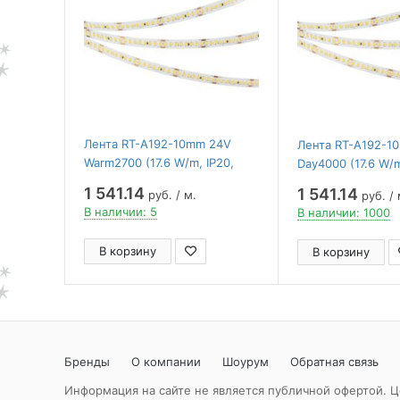
Лента RT-A192-10mm 24V
Лента RT-A192-1
Warm2700 (17.6 W/m, IP20,
Day4000 (17.6 W/m
2835, 5m) ( Arlight ,
2835, 5m) ( Arlight
1 541.14
1 541.14
руб. / м.
руб. / 
высок.эфф.150 лм/Вт)
высок.эфф.150 лм
В наличии: 5
В наличии: 1000
В корзину
В корзину
Бренды
О компании
Шоурум
Обратная связь
Информация на сайте не является публичной офертой. Ц