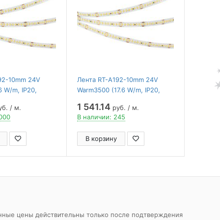
92-10mm 24V
Лента RT-A192-10mm 24V
6 W/m, IP20,
Warm3500 (17.6 W/m, IP20,
rlight ,
2835, 5m) ( Arlight ,
1 541.14
б. / м.
руб. / м.
50 лм/Вт)
высок.эфф.150 лм/Вт)
1000
В наличии: 245
В корзину
азанные цены действительны только после подтверждения