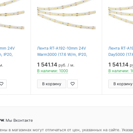
0mm 24V
Лента RT-A192-10mm 24V
Лента RT-A1
, IP20,
Warm3000 (17.6 W/m, IP20,
Day5000 (17.
 ,
2835, 5m) ( Arlight ,
2835, 5m) ( A
1 541.14
1 541.14
м.
руб. / м.
ру
/Вт)
высок.эфф.150 лм/Вт)
высок.эфф.1
В наличии: 1000
В наличии: 
В корзину
В корзину
Мы Вконтакте
ены в магазинах могут отличаться от цен, указанных на сайте. Ук