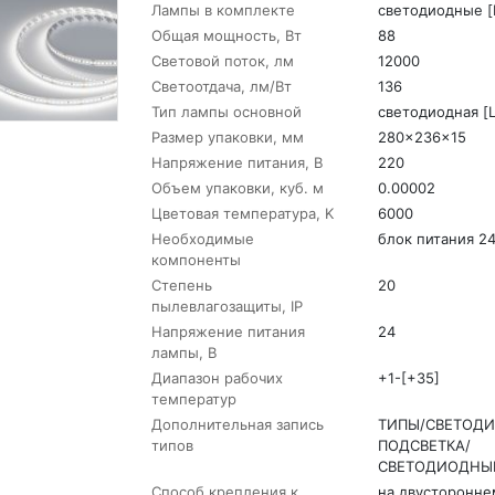
Лампы в комплекте
светодиодные [
Общая мощность, Вт
88
Световой поток, лм
12000
Светоотдача, лм/Вт
136
Тип лампы основной
светодиодная [
Размер упаковки, мм
280x236x15
Напряжение питания, В
220
Объем упаковки, куб. м
0.00002
Цветовая температура, K
6000
Необходимые
блок питания 2
компоненты
Степень
20
пылевлагозащиты, IP
Напряжение питания
24
лампы, В
Диапазон рабочих
+1-[+35]
температур
Дополнительная запись
ТИПЫ/СВЕТОД
типов
ПОДСВЕТКА/
СВЕТОДИОДНЫ
Способ крепления к
на двусторонне