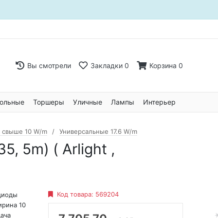
Вы смотрели
Закладки
0
Корзина
0
ольные
Торшеры
Уличные
Лампы
Интерьер
 свыше 10 W/m
Универсальные 17.6 W/m
 5m) ( Arlight ,
Код товара:
569204
диоды
ирина 10
ача