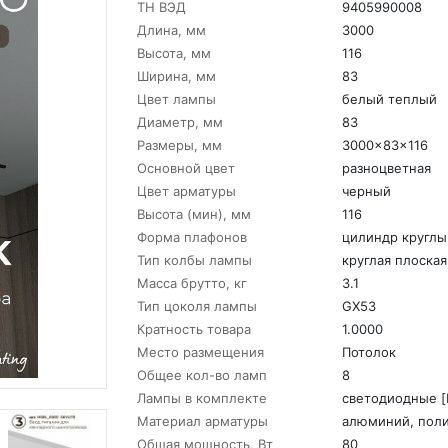
ТН ВЭД
9405990008
Длина, мм
3000
Высота, мм
116
Ширина, мм
83
Цвет лампы
белый теплый
Диаметр, мм
83
Размеры, мм
3000x83x116
Основной цвет
разноцветная
Цвет арматуры
черный
Высота (мин), мм
116
Форма плафонов
цилиндр круглы
Тип колбы лампы
круглая плоская
Масса брутто, кг
3.1
Тип цоколя лампы
GX53
Кратность товара
1.0000
Место размещения
Потолок
Общее кол-во ламп
8
Лампы в комплекте
светодиодные [
Материал арматуры
алюминий, пол
Общая мощность, Вт
80