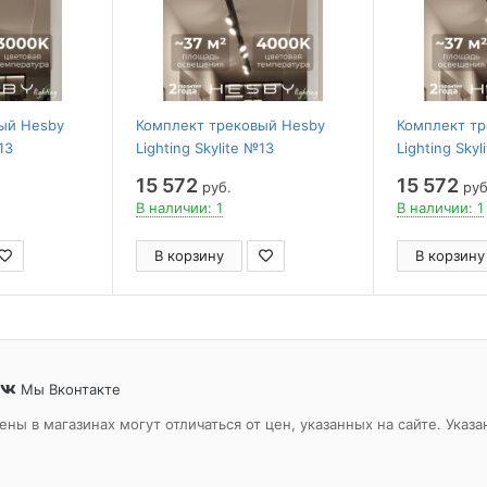
ый Hesby
Комплект трековый Hesby
Комплект т
13
Lighting Skylite №13
Lighting Skyl
_NI4B3K
HSBL_kompl_S013_VI4B4K
HSBL_kompl_
15 572
15 572
руб.
руб
В наличии: 1
В наличии: 1
В корзину
В корзину
Мы Вконтакте
ены в магазинах могут отличаться от цен, указанных на сайте. Ук