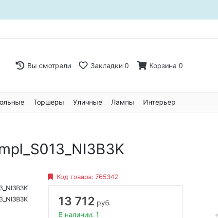
Вы смотрели
Закладки
0
Корзина
0
ольные
Торшеры
Уличные
Лампы
Интерьер
ompl_S013_NI3B3K
Код товара:
765342
3_NI3B3K
13 712
3_NI3B3K
руб.
В наличии: 1