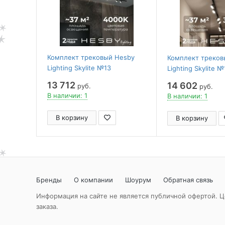
Комплект трековый Hesby
Комплект треков
Lighting Skylite №13
Lighting Skylite №
HSBL_kompl_S013_NI3B4K
HSBL_kompl_S013
13 712
14 602
руб.
руб.
В наличии: 1
В наличии: 1
В корзину
В корзину
Бренды
О компании
Шоурум
Обратная связь
Информация на сайте не является публичной офертой. Ц
заказа.