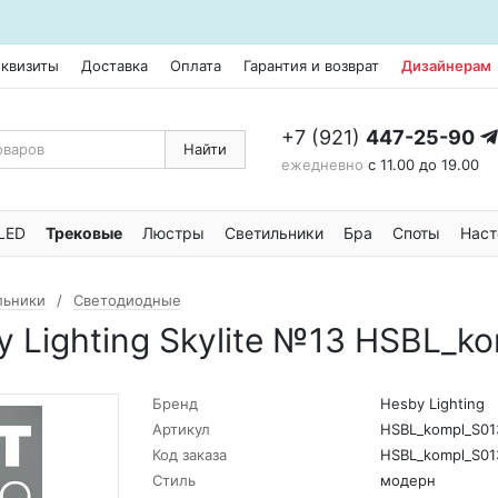
еквизиты
Доставка
Оплата
Гарантия и возврат
Дизайнерам
+7 (921)
447-25-90
Найти
ежедневно
с 11.00 до 19.00
LED
Трековые
Люстры
Светильники
Бра
Споты
Наст
льники
Светодиодные
 Lighting Skylite №13 HSBL_k
Бренд
Hesby Lighting
Артикул
HSBL_kompl_S01
Код заказа
HSBL_kompl_S01
Стиль
модерн