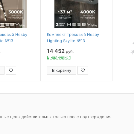
рековый Hesby
Комплект трековый Hesby
Компле
ite №13
Lighting Skylite №13
Lighting
S013_VI4B3K
HSBL_kompl_S013_VI3B4K
HSBL_k
14 452
14 45
.
руб.
В наличии: 1
В налич
В корзину
В ко
азанные цены действительны только после подтверждения