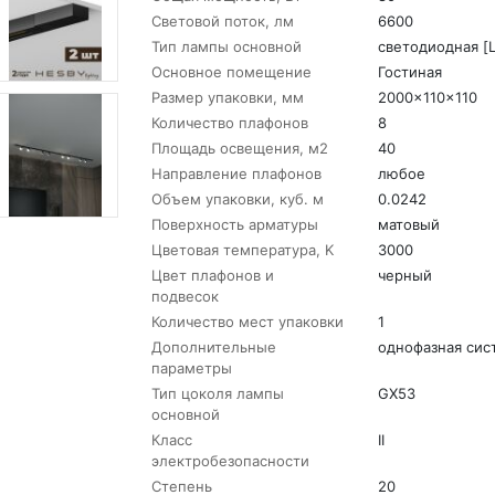
Световой поток, лм
6600
Тип лампы основной
светодиодная [
Основное помещение
Гостиная
Размер упаковки, мм
2000x110x110
Количество плафонов
8
Площадь освещения, м2
40
Направление плафонов
любое
Объем упаковки, куб. м
0.0242
Поверхность арматуры
матовый
Цветовая температура, K
3000
Цвет плафонов и
черный
подвесок
Количество мест упаковки
1
Дополнительные
однофазная сис
параметры
Тип цоколя лампы
GX53
основной
Класс
II
электробезопасности
Степень
20