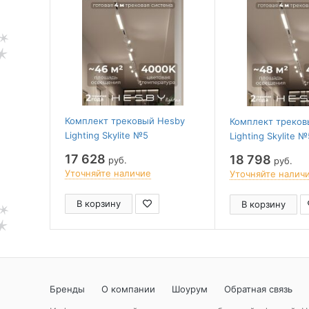
Комплект трековый Hesby
Комплект треков
Lighting Skylite №5
Lighting Skylite №
HSBL_kompl_S005_NI4W4K
HSBL_kompl_S005
17 628
18 798
руб.
руб.
Уточняйте наличие
Уточняйте налич
В корзину
В корзину
Бренды
О компании
Шоурум
Обратная связь