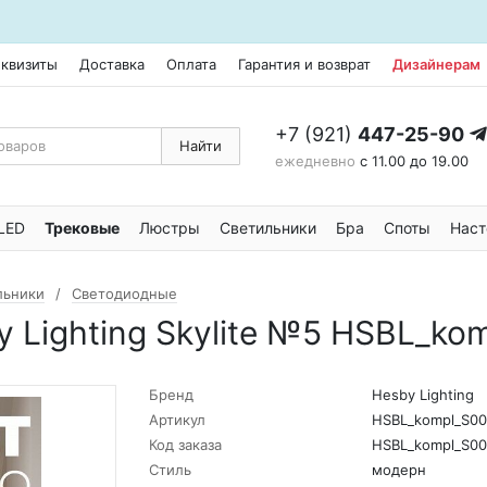
еквизиты
Доставка
Оплата
Гарантия и возврат
Дизайнерам
+7 (921)
447-25-90
Найти
ежедневно
с 11.00 до 19.00
LED
Трековые
Люстры
Светильники
Бра
Споты
Наст
льники
Светодиодные
 Lighting Skylite №5 HSBL_k
Бренд
Hesby Lighting
Артикул
HSBL_kompl_S00
Код заказа
HSBL_kompl_S00
Стиль
модерн