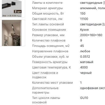
Лампы в комплекте
светодиодные [
Материал арматуры
алюминий, пол
Общая мощность, Вт
150
Световой поток, лм
11100
Тип лампы основной
светодиодная [
Основное помещение
Кухня
Размер упаковки, мм
2000x160x160
Количество плафонов
9
Площадь освещения, м2
45
Направление плафонов
любое
Объем упаковки, куб. м
0.0512
Поверхность арматуры
матовый
Цветовая температура, K
4000
Цвет плафонов и
черный
подвесок
Количество мест упаковки
1
Дополнительные
однофазная сис
параметры
Тип цоколя лампы
GU10
основной