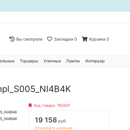
Вы смотрели
Закладки
0
Корзина
0
ольные
Торшеры
Уличные
Лампы
Интерьер
ompl_S005_NI4B4K
Код товара:
765501
5_NI4B4K
19 158
5_NI4B4K
руб.
Уточняйте наличие