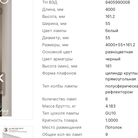
ТН ВЭД
9405990008
Длина, мм
4000
Высота, мм
161.2
Ширина, мм
55
Цвет лампы
белый
Диаметр, мм
55
Размеры, мм
4000x55x161.2
Основной цвет
разноцветная
Цвет арматуры
черный
Высота (мин), мм
161
Форма плафонов
цилиндр круглы
прямоугольная
Тип колбы лампы
полусферическа
рефлектором
Количество ламп
6
Масса брутто, кг
4.183
Тип цоколя лампы
GU10
Кратность товара
1.0000
Место размещения
Потолок
Общее кол-во ламп
9