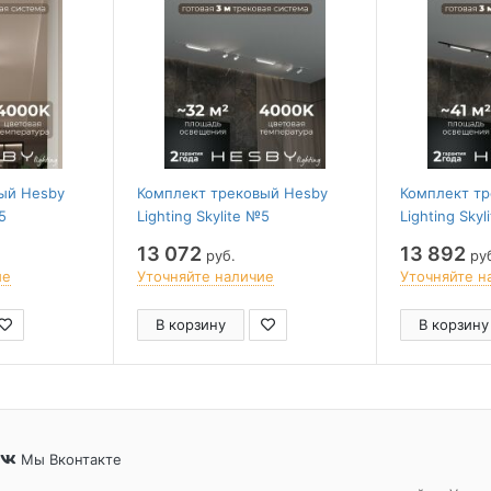
ый Hesby
Комплект трековый Hesby
Комплект т
5
Lighting Skylite №5
Lighting Skyl
_VI4W4K
HSBL_kompl_S005_VI3W4K
HSBL_kompl_
13 072
13 892
руб.
ру
ие
Уточняйте наличие
Уточняйте н
В корзину
В корзину
Мы Вконтакте