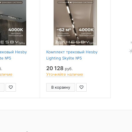
рековый Hesby
Комплект трековый Hesby
Компле
ite №5
Lighting Skylite №5
Lighting
S005_VI3B4K
HSBL_kompl_S005_VI4B4K
HSBL_k
20 128
13 89
б.
руб.
аличие
Уточняйте наличие
Уточня
В корзину
В ко