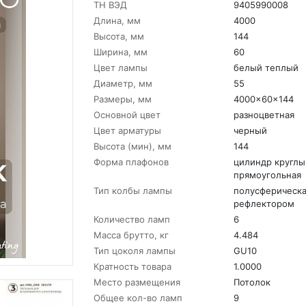
ТН ВЭД
9405990008
Длина, мм
4000
Высота, мм
144
Ширина, мм
60
Цвет лампы
белый теплый
Диаметр, мм
55
Размеры, мм
4000x60x144
Основной цвет
разноцветная
Цвет арматуры
черный
Высота (мин), мм
144
Форма плафонов
цилиндр круглы
прямоугольная
Тип колбы лампы
полусферическа
рефлектором
Количество ламп
6
Масса брутто, кг
4.484
Тип цоколя лампы
GU10
Кратность товара
1.0000
Место размещения
Потолок
Общее кол-во ламп
9