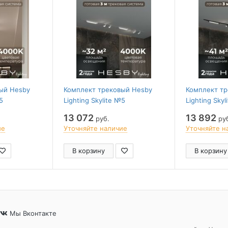
ый Hesby
Комплект трековый Hesby
Комплект т
5
Lighting Skylite №5
Lighting Skyl
_VI4W4K
HSBL_kompl_S005_VI3W4K
HSBL_kompl_
13 072
13 892
руб.
ру
ие
Уточняйте наличие
Уточняйте н
В корзину
В корзину
Мы Вконтакте