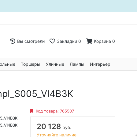
Вы смотрели
Закладки
0
Корзина
0
ольные
Торшеры
Уличные
Лампы
Интерьер
mpl_S005_VI4B3K
Код товара:
765507
5_VI4B3K
20 128
5_VI4B3K
руб.
Уточняйте наличие