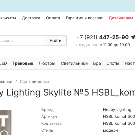
еквизиты
Доставка
Оплата
Гарантия и возврат
Дизайнерам
+7 (921)
447-25-90
Найти
ежедневно
с 11.00 до 19.00
LED
Трековые
Люстры
Светильники
Бра
Споты
Наст
льники
Светодиодные
 Lighting Skylite №5 HSBL_ko
Бренд
Hesby Lighting
Артикул
HSBL_kompl_S00
Код заказа
HSBL_kompl_S00
Стиль
модерн