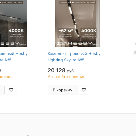
рековый Hesby
Комплект трековый Hesby
Компле
ite №5
Lighting Skylite №5
Lighting
S005_VI3B4K
HSBL_kompl_S005_VI4B4K
HSBL_k
20 128
13 89
б.
руб.
аличие
Уточняйте наличие
Уточня
В корзину
В ко