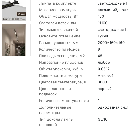
Лампы в комплекте
светодиодные [
Материал арматуры
алюминий, пол
Общая мощность, Вт
150
Световой поток, лм
11100
Тип лампы основной
светодиодная [
Основное помещение
Кухня
Размер упаковки, мм
2000x160x160
Количество плафонов
9
Площадь освещения, м2
45
Направление плафонов
любое
Объем упаковки, куб. м
0.0512
Поверхность арматуры
матовый
Цветовая температура, K
3000
Цвет плафонов и
черный
подвесок
Количество мест упаковки
1
Дополнительные
однофазная сис
параметры
Тип цоколя лампы
GU10
основной