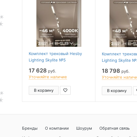
Комплект трековый Hesby
Комплект треков
Lighting Skylite №5
Lighting Skylite №
HSBL_kompl_S005_NI4W4K
HSBL_kompl_S005
17 628
18 798
руб.
руб.
Уточняйте наличие
Уточняйте налич
В корзину
В корзину
Бренды
О компании
Шоурум
Обратная связь