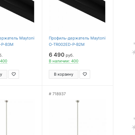
ержатель Maytoni
Профиль-держатель Maytoni
-P-B3M
O-TR002ED-P-B2M
6 490
б.
руб.
 400
В наличии: 400
у
В корзину
718937