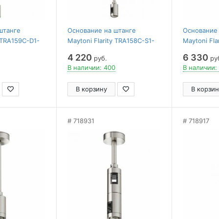
штанге
Основание на штанге
Основание 
y TRA159C-D1-
Maytoni Flarity TRA158C-S1-
Maytoni Fla
PT
PT
4 220
6 330
руб.
ру
В наличии: 400
В наличии:
В корзину
В корзин
718931
718917