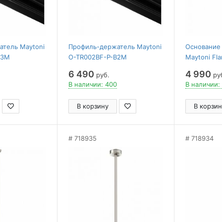
тель Maytoni
Профиль-держатель Maytoni
Основание 
B3M
O-TR002BF-P-B2M
Maytoni Fla
PT
6 490
4 990
руб.
ру
В наличии: 400
В наличии:
В корзину
В корзин
718935
718934