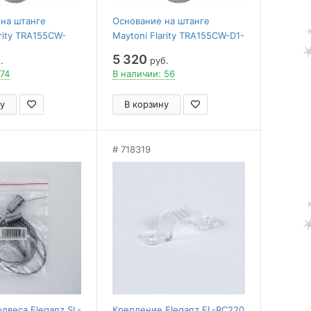
на штанге
Основание на штанге
arity TRA155CW-
Maytoni Flarity TRA155CW-D1-
PT
5 320
.
руб.
 74
В наличии: 56
у
В корзину
718319
одвеса Eleganz SL-
Крепление Eleganz EL-RC220