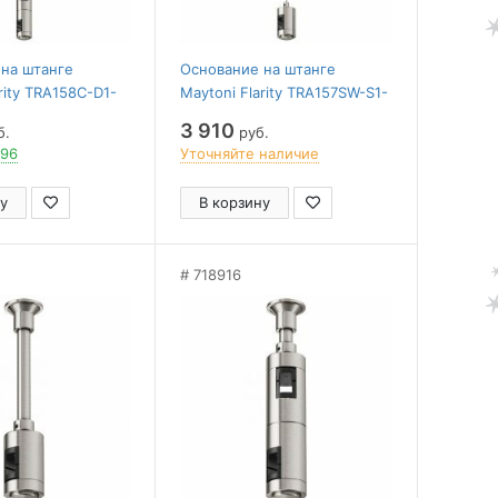
на штанге
Основание на штанге
rity TRA158C-D1-
Maytoni Flarity TRA157SW-S1-
PT
3 910
б.
руб.
 96
Уточняйте наличие
у
В корзину
718916