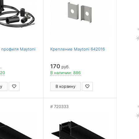
 профиля Maytoni
Крепление Maytoni 642016
170
.
руб.
 20
В наличии: 886
у
В корзину
720333