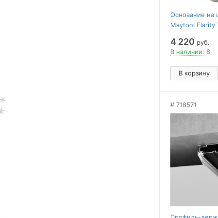
Основание на 
Maytoni Flarit
PT
4 220
руб.
В наличии: 8
В корзину
718571
Профиль-держ