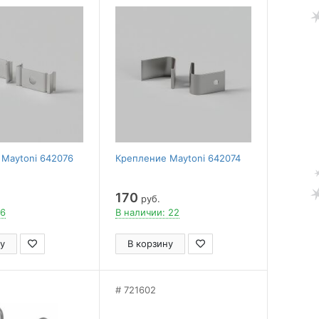
Maytoni 642076
Крепление Maytoni 642074
170
руб.
 6
В наличии: 22
у
В корзину
721602