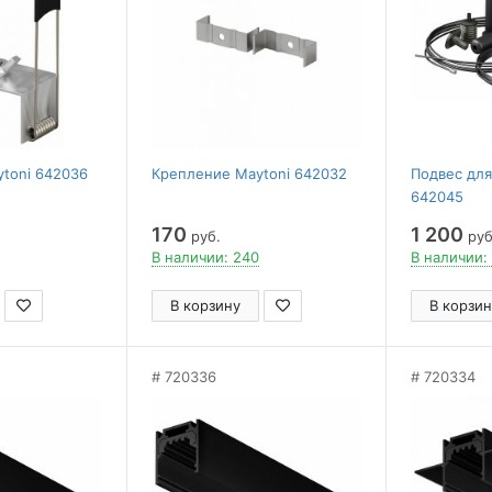
toni 642036
Крепление Maytoni 642032
Подвес для
642045
170
1 200
руб.
руб
В наличии: 240
В наличии:
В корзину
В корзин
720336
720334