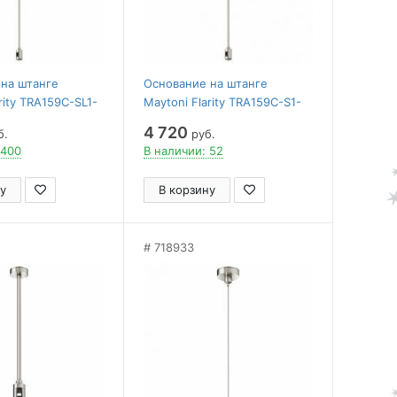
на штанге
Основание на штанге
rity TRA159C-SL1-
Maytoni Flarity TRA159C-S1-
PT
4 720
б.
руб.
 400
В наличии: 52
у
В корзину
718933