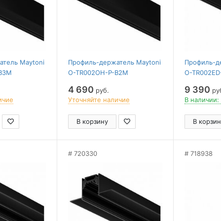
тель Maytoni
Профиль-держатель Maytoni
Профиль-д
B3M
O-TR002OH-P-B2M
O-TR002ED
4 690
9 390
руб.
ру
ичие
Уточняйте наличие
В наличии:
В корзину
В корзин
720330
718938