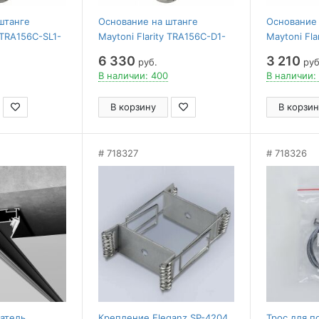
штанге
Основание на штанге
Основание 
y TRA156C-SL1-
Maytoni Flarity TRA156C-D1-
Maytoni Fl
PT
SL1-PT
6 330
3 210
руб.
руб
В наличии: 400
В наличии:
В корзину
В корзин
718327
718326
атель
Крепление Eleganz SP-4204
Трос для п