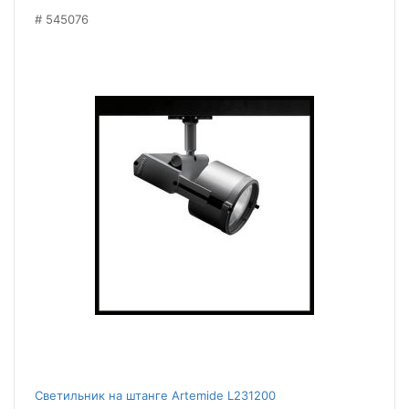
545076
Светильник на штанге Artemide L231200