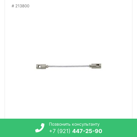
213800
Позвонить консультанту
+7 (921)
447-25-90
Коннектор гибкий Eglo Villanova 94609