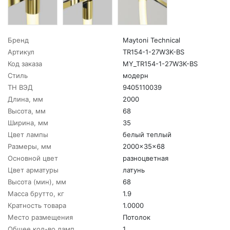
Бренд
Maytoni Technical
Артикул
TR154-1-27W3K-BS
Код заказа
MY_TR154-1-27W3K-BS
Стиль
модерн
ТН ВЭД
9405110039
Длина, мм
2000
Высота, мм
68
Ширина, мм
35
Цвет лампы
белый теплый
Размеры, мм
2000x35x68
Основной цвет
разноцветная
Цвет арматуры
латунь
Высота (мин), мм
68
Масса брутто, кг
1.9
Кратность товара
1.0000
Место размещения
Потолок
Общее кол-во ламп
1