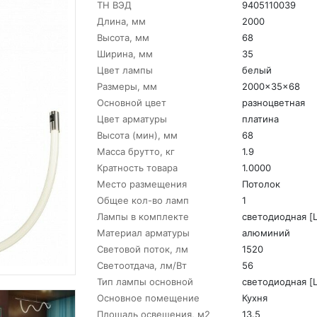
ТН ВЭД
9405110039
Длина, мм
2000
Высота, мм
68
Ширина, мм
35
Цвет лампы
белый
Размеры, мм
2000x35x68
Основной цвет
разноцветная
Цвет арматуры
платина
Высота (мин), мм
68
Масса брутто, кг
1.9
Кратность товара
1.0000
Место размещения
Потолок
Общее кол-во ламп
1
Лампы в комплекте
светодиодная [
Материал арматуры
алюминий
Световой поток, лм
1520
Светоотдача, лм/Вт
56
Тип лампы основной
светодиодная [
Основное помещение
Кухня
Площадь освещения, м2
13.5