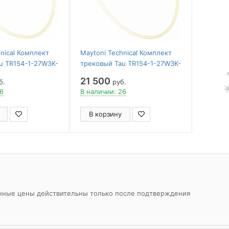
nical Комплект
Maytoni Technical Комплект
u TR154-1-27W3K-
трековый Tau TR154-1-27W3K-
B
21 500
б.
руб.
56
В наличии: 26
В корзину
азанные цены действительны только после подтверждения