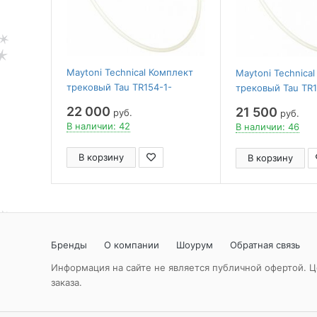
Maytoni Technical Комплект
Maytoni Technica
трековый Tau TR154-1-
трековый Tau TR
27W4K-BS
B
22 000
21 500
руб.
руб.
В наличии: 42
В наличии: 46
В корзину
В корзину
Бренды
О компании
Шоурум
Обратная связь
Информация на сайте не является публичной офертой. Ц
заказа.