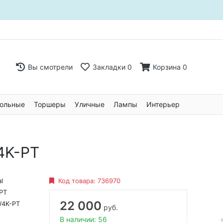
Вы смотрели
Закладки
0
Корзина
0
ольные
Торшеры
Уличные
Лампы
Интерьер
4K-PT
l
Код товара:
736970
PT
22 000
W4K-PT
руб.
В наличии: 56