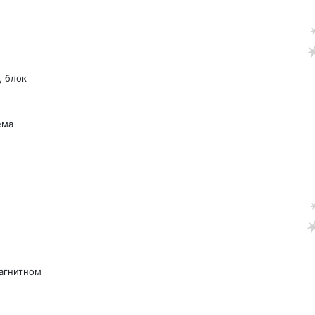
, блок
ема
магнитном