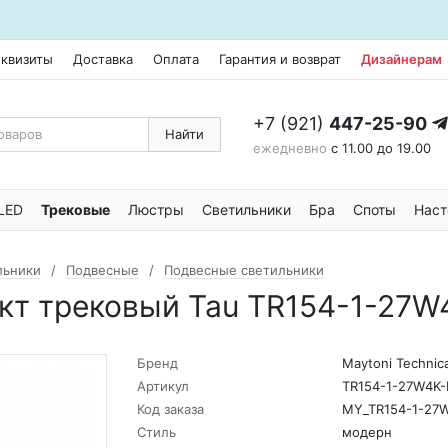
еквизиты
Доставка
Оплата
Гарантия и возврат
Дизайнерам
+7 (921)
447-25-90
Найти
ежедневно
с 11.00 до 19.00
LED
Трековые
Люстры
Светильники
Бра
Споты
Наст
льники
Подвесные
Подвесные светильники
ект трековый Tau TR154-1-27W
Бренд
Maytoni Technica
Артикул
TR154-1-27W4K-
Код заказа
MY_TR154-1-27
Стиль
модерн