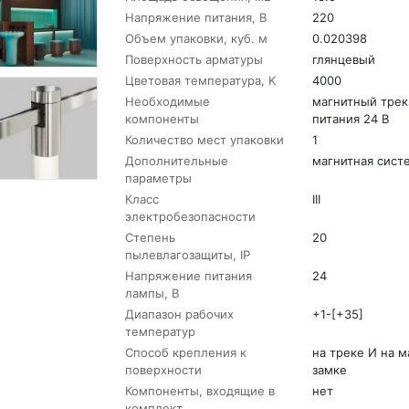
Напряжение питания, В
220
Объем упаковки, куб. м
0.020398
Поверхность арматуры
глянцевый
Цветовая температура, K
4000
Необходимые
магнитный трек
компоненты
питания 24 В
Количество мест упаковки
1
Дополнительные
магнитная сист
параметры
Класс
III
электробезопасности
Степень
20
пылевлагозащиты, IP
Напряжение питания
24
лампы, В
Диапазон рабочих
+1-[+35]
температур
Способ крепления к
на треке И на 
поверхности
замке
Компоненты, входящие в
нет
комплект