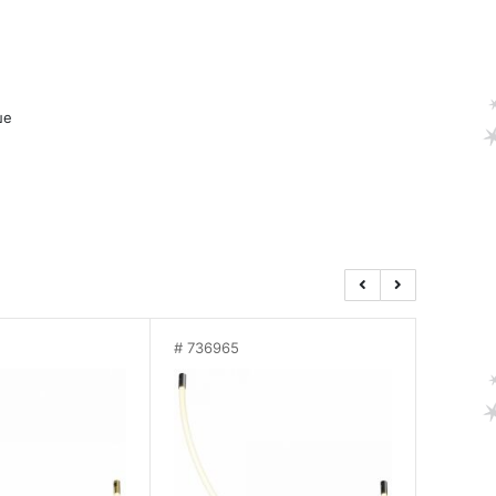
ше
736965