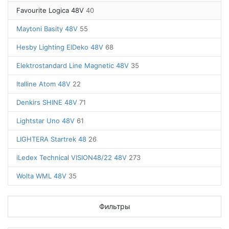
Favourite Logica 48V
40
Maytoni Basity 48V
55
Hesby Lighting ElDeko 48V
68
Elektrostandard Line Magnetic 48V
35
Italline Atom 48V
22
Denkirs SHINE 48V
71
Lightstar Uno 48V
61
LIGHTERA Startrek 48
26
iLedex Technical VISION48/22 48V
273
Wolta WML 48V
35
Фильтры