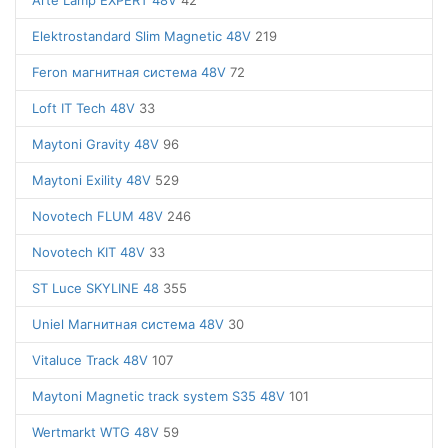
Arte Lamp EXPERT 48V
42
Elektrostandard Slim Magnetic 48V
219
Feron магнитная система 48V
72
Loft IT Tech 48V
33
Maytoni Gravity 48V
96
Maytoni Exility 48V
529
Novotech FLUM 48V
246
Novotech KIT 48V
33
ST Luce SKYLINE 48
355
Uniel Магнитная система 48V
30
Vitaluce Track 48V
107
Maytoni Magnetic track system S35 48V
101
Wertmarkt WTG 48V
59