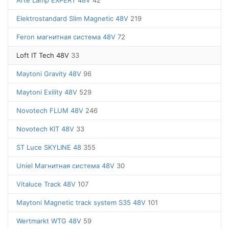
Arte Lamp EXPERT 48V
42
Elektrostandard Slim Magnetic 48V
219
Feron магнитная система 48V
72
Loft IT Tech 48V
33
Maytoni Gravity 48V
96
Maytoni Exility 48V
529
Novotech FLUM 48V
246
Novotech KIT 48V
33
ST Luce SKYLINE 48
355
Uniel Магнитная система 48V
30
Vitaluce Track 48V
107
Maytoni Magnetic track system S35 48V
101
Wertmarkt WTG 48V
59