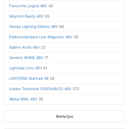
Favourite Logica 48V
40
Maytoni Basity 48V
55
Hesby Lighting ElDeko 48V
68
Elektrostandard Line Magnetic 48V
35
Italline Atom 48V
22
Denkirs SHINE 48V
71
Lightstar Uno 48V
61
LIGHTERA Startrek 48
26
iLedex Technical VISION48/22 48V
273
Wolta WML 48V
35
Фильтры