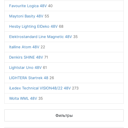
Favourite Logica 48V
40
Maytoni Basity 48V
55
Hesby Lighting ElDeko 48V
68
Elektrostandard Line Magnetic 48V
35
Italline Atom 48V
22
Denkirs SHINE 48V
71
Lightstar Uno 48V
61
LIGHTERA Startrek 48
26
iLedex Technical VISION48/22 48V
273
Wolta WML 48V
35
Фильтры