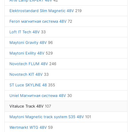
Arte Lamp EXPERT 48V
42
Elektrostandard Slim Magnetic 48V
219
Feron магнитная система 48V
72
Loft IT Tech 48V
33
Maytoni Gravity 48V
96
Maytoni Exility 48V
529
Novotech FLUM 48V
246
Novotech KIT 48V
33
ST Luce SKYLINE 48
355
Uniel Магнитная система 48V
30
Vitaluce Track 48V
107
Maytoni Magnetic track system S35 48V
101
Wertmarkt WTG 48V
59