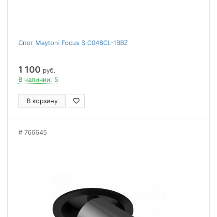
Спот Maytoni Focus S C048CL-1BBZ
1 100
руб.
В наличии: 5
В корзину
766645