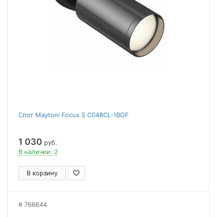
Спот Maytoni Focus S C048CL-1BGF
1 030
руб.
В наличии: 2
В корзину
766644