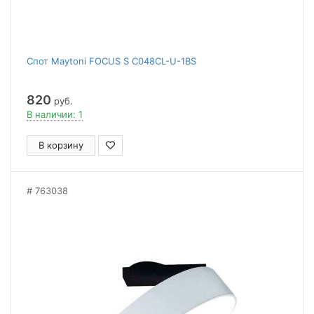
Спот Maytoni FOCUS S C048CL-U-1BS
820
руб.
В наличии: 1
В корзину
763038