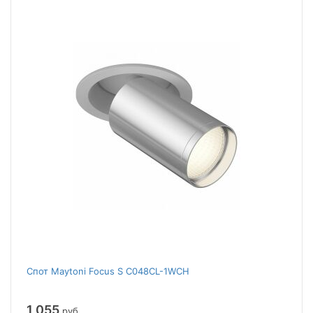
Спот Maytoni Focus S C048CL-1WCH
1 055
руб.