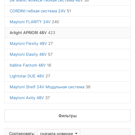
De Markt Флекси гибкая система 48V
36
CORDINI гибкая система 24V
51
Maytoni FLARITY 24V
240
Arlight APRIORI 48V
423
Maytoni Flexity 48V
27
Maytoni Elasity 48V
57
Italline Fantom 48V
16
Lightstar DUE 48V
27
Maytoni Shelf 24V Модульная система
36
Maytoni Axity 48V
37
Фильтры
Сортировать:
сначала новинки