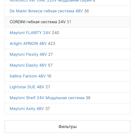
Novotech Iter Over 220V модульная серия
8
De Markt Флекси гибкая система 48V
36
CORDINI гибкая система 24V
51
Maytoni FLARITY 24V
240
Arlight APRIORI 48V
423
Maytoni Flexity 48V
27
Maytoni Elasity 48V
57
Italline Fantom 48V
16
Lightstar DUE 48V
27
Maytoni Shelf 24V Модульная система
36
Maytoni Axity 48V
37
Фильтры