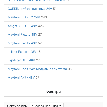
De Markt Флекси гибкая система 48V
36
CORDINI гибкая система 24V
51
Maytoni FLARITY 24V
240
Arlight APRIORI 48V
423
Maytoni Flexity 48V
27
Maytoni Elasity 48V
57
Italline Fantom 48V
16
Lightstar DUE 48V
27
Maytoni Shelf 24V Модульная система
36
Maytoni Axity 48V
37
Фильтры
Сортировать:
сначала новинки