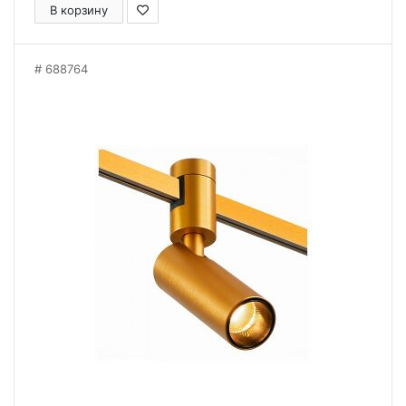
В корзину
688764