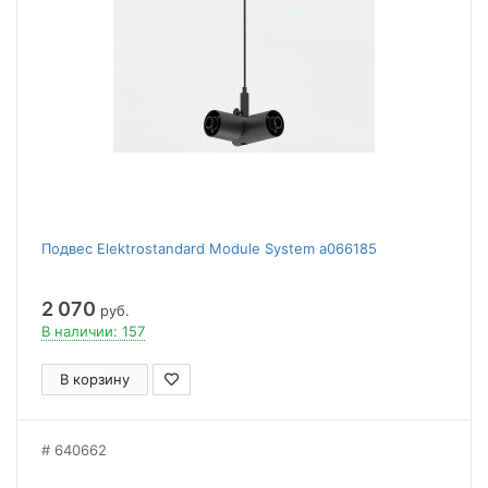
Подвес Elektrostandard Module System a066185
2 070
руб.
В наличии: 157
В корзину
640662