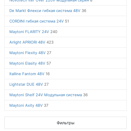
Novotech Iter Over 220V модульная серия
8
De Markt Флекси гибкая система 48V
36
CORDINI гибкая система 24V
51
Maytoni FLARITY 24V
240
Arlight APRIORI 48V
423
Maytoni Flexity 48V
27
Maytoni Elasity 48V
57
Italline Fantom 48V
16
Lightstar DUE 48V
27
Maytoni Shelf 24V Модульная система
36
Maytoni Axity 48V
37
Фильтры