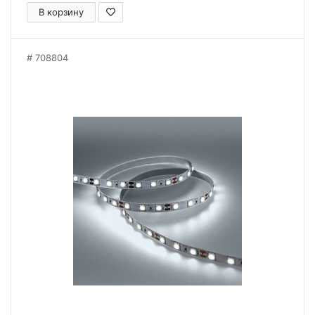
В корзину
708804