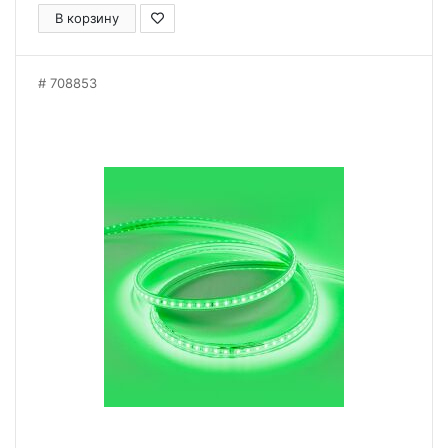
В корзину
708853